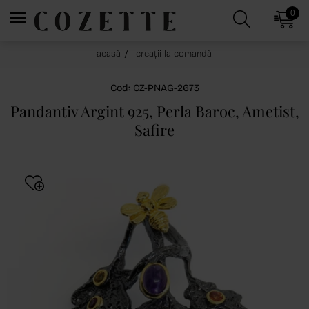
0
acasă
creații la comandă
Cod: CZ-PNAG-2673
Pandantiv Argint 925, Perla Baroc, Ametist,
Safire