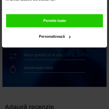
Descoperă avantajele de a cumpăra!
Livrare în cutie cadou
Permite toate
Transport gratuit
Personalizează
Livrare în 24 - 48h
Retur gratuit în 14 zile
Handmade India
Adaugă recenzie