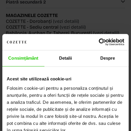
Piatră secundară 2
MAGAZINELE COZETTE
COZETTE - Dorobanți
(vezi detalii)
COZETTE - Sediu central
(vezi detalii)
Babilonia, Auchan Dr. Taberei, Bucuresti
(vezi detalii)
Consimțământ
Detalii
Despre
Descoperă Lumea COZETTE,
LOCUL UNDE STILUL
Acest site utilizează cookie-uri
DEVINE ARTĂ!
Folosim cookie-uri pentru a personaliza conținutul și
anunțurile, pentru a oferi funcții de rețele sociale și pentru
COZETTE este destinația ta de top pentru bijuterii
a analiza traficul. De asemenea, le oferim partenerilor de
elegante și rafinate, create cu măiestrie și pasiune.
rețele sociale, de publicitate și de analize informații cu
Ne mândrim cu o vastă experiență în realizarea celor
privire la modul în care folosiți site-ul nostru. Aceștia le
mai sofisticate bijuterii din aur, argint și pietre
pot combina cu alte informații oferite de dvs. sau culese
prețioase.
în urma folosirii serviciilor lor.