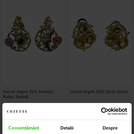
Cercei Argint 925, Ametist,
Cercei Argint 925, Citrin, Safire
Rubin, Rodolit
610
lei
950
lei
Consimțământ
Detalii
Despre