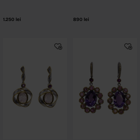
1.250
lei
890
lei