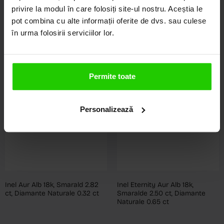
privire la modul în care folosiți site-ul nostru. Aceștia le
pot combina cu alte informații oferite de dvs. sau culese
în urma folosirii serviciilor lor.
Permite toate
Personalizează
Inel Aur Alb 18k, Smarald 2.82
Inel Eternity Aur Alb 18k,
ct, Diamante Naturale 0.32 ct
Smaralde 2.50 ct, Diamante
Naturale 0.65 ct