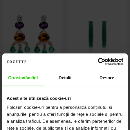
Consimțământ
Detalii
Despre
Cercei Aur Galben 18k, Smarald
Cercei Aur Alb 18K, Smaralde
13.90 ct, Citrin 5.18 ct, Ametist
3.35 ct
Acest site utilizează cookie-uri
2.25 ct, Diamante Naturale 0.61
ct
Folosim cookie-uri pentru a personaliza conținutul și
anunțurile, pentru a oferi funcții de rețele sociale și pentru
20.225
lei
11.780
lei
a analiza traficul. De asemenea, le oferim partenerilor de
rețele sociale, de publicitate și de analize informații cu