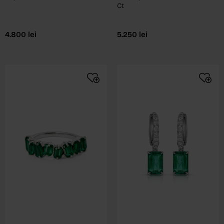
Ct
4.800
lei
5.250
lei