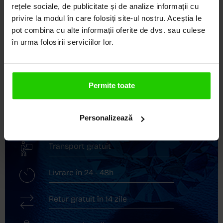
DEVINE ARTĂ!
rețele sociale, de publicitate și de analize informații cu
privire la modul în care folosiți site-ul nostru. Aceștia le
pot combina cu alte informații oferite de dvs. sau culese
COZETTE este destinația ta de top pentru bijuterii
elegante și rafinate, create cu măiestrie și pasiune.
în urma folosirii serviciilor lor.
Ne mândrim cu o vastă experiență în realizarea celor
mai sofisticate bijuterii din aur, argint și pietre
prețioase.
Permite toate
Descoperă avantajele de a cumpăra!
Personalizează
Livrare în cutie cadou
Transport gratuit
Livrare în 24 - 48h
Retur gratuit în 14 zile