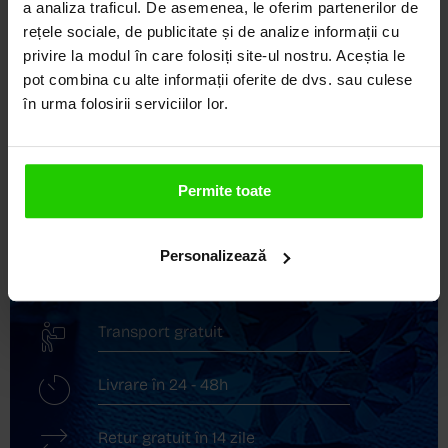
a analiza traficul. De asemenea, le oferim partenerilor de
LOCUL UNDE STILUL
rețele sociale, de publicitate și de analize informații cu
DEVINE ARTĂ!
privire la modul în care folosiți site-ul nostru. Aceștia le
pot combina cu alte informații oferite de dvs. sau culese
COZETTE este destinația ta de top pentru bijuterii
în urma folosirii serviciilor lor.
elegante și rafinate, create cu măiestrie și pasiune.
Ne mândrim cu o vastă experiență în realizarea celor
mai sofisticate bijuterii din aur, argint și pietre
prețioase.
Permite toate
Descoperă avantajele de a cumpăra!
Personalizează
Livrare în cutie cadou
Transport gratuit
Livrare în 24 - 48h
Retur gratuit în 14 zile