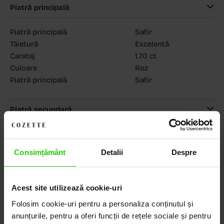
Piatră principală
Piatră principală
Safir
Tăietură
Excelentă
Carataj
1.70 ct
Culoare
Roz
Piatră principală
Safir
Piatră secundară
MAGAZINELE COZETTE
COZETTE - Dorobanți
(vezi detalii)
COZETTE - Sediu central
(vezi detalii)
Consimțământ
Detalii
Despre
Babilonia, Auchan Dr. Taberei, Bucuresti
(vezi detalii)
Acest site utilizează cookie-uri
Folosim cookie-uri pentru a personaliza conținutul și
Descoperă Lumea COZETTE,
anunțurile, pentru a oferi funcții de rețele sociale și pentru