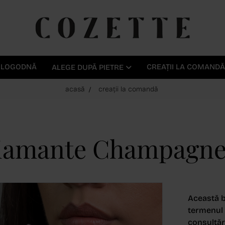
E LOGODNĂ
CREAȚII LA COMANDĂ
ALEGE DUPĂ PIETRE
acasă
creații la comandă
Diamante Champagne 
Această b
termenul d
consultări