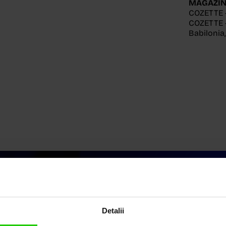
MAGAZIN
COZETTE 
COZETTE -
Babilonia
Detalii