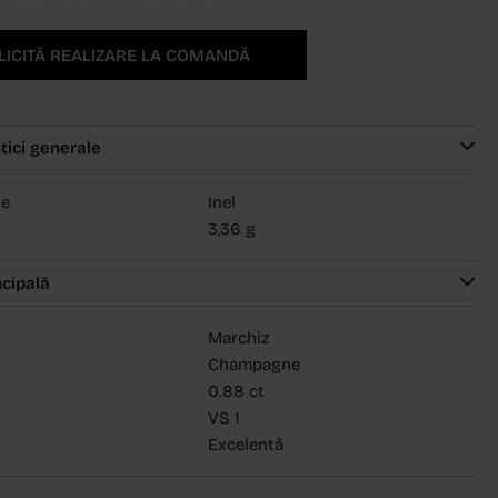
LICITĂ REALIZARE LA COMANDĂ
tici generale
ie
Inel
3,36 g
ncipală
Marchiz
Champagne
0.88 ct
VS 1
Excelentă