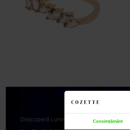
Descoperă Lumea COZETTE,
Consimțământ