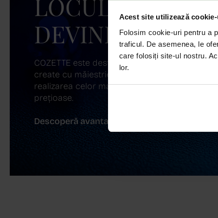
LOCUL UNDE ST
Acest site utilizează cookie-
DEVINE ARTĂ!
Folosim cookie-uri pentru a pe
traficul. De asemenea, le ofer
care folosiți site-ul nostru. A
COZETTE este destinația ta de top pentru bijuter
lor.
create cu măiestrie și pasiune. Ne mândrim cu
realizarea celor mai sofisticate bijuterii din aur,
prețioase.
Descoperă avantajele de a cumpăra!