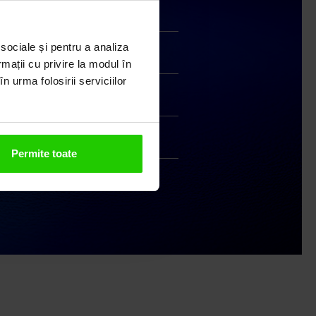
Transport gratuit
 sociale și pentru a analiza
Livrare în 24 - 48h
rmații cu privire la modul în
n urma folosirii serviciilor
Retur gratuit în 14 zile
Handmade India
Permite toate