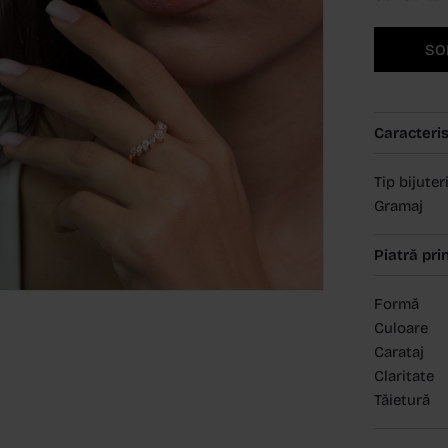
SO
Caracteris
Tip bijuter
Gramaj
Piatră pri
Formă
Culoare
Carataj
Claritate
Tăietură