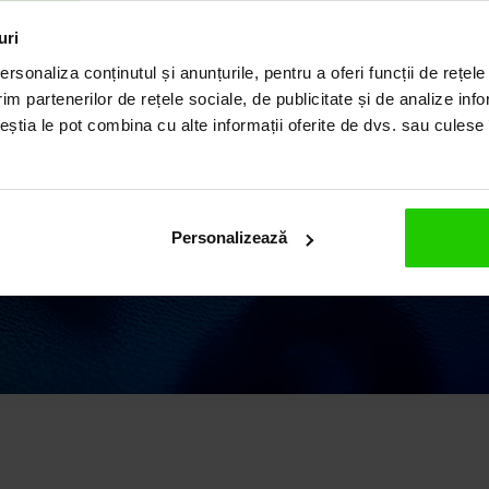
ILUL
uri
rsonaliza conținutul și anunțurile, pentru a oferi funcții de rețele
im partenerilor de rețele sociale, de publicitate și de analize info
ceștia le pot combina cu alte informații oferite de dvs. sau culese î
ii elegante și rafinate,
 o vastă experiență în
 argint și pietre
Personalizează