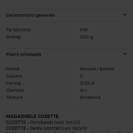
Caracteristici generale
Tip bijuterie
Inel
Gramaj
2,50 g
Piatră principală
Formă
Rotund / Briliant
Culoare
E
Carataj
0.33 ct
Claritate
SI 1
Tăietură
Excelentă
MAGAZINELE COZETTE
COZETTE - Dorobanți
(vezi detalii)
COZETTE - Sediu central
(vezi detalii)