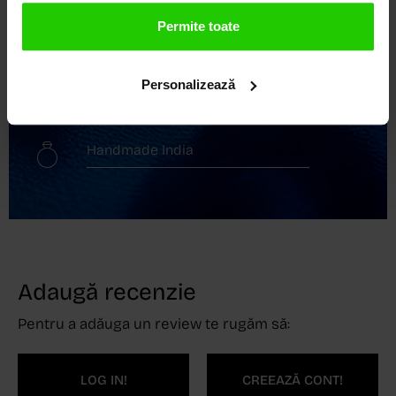
Transport gratuit
Permite toate
Livrare în 24 - 48h
Personalizează
Retur gratuit în 14 zile
Handmade India
Adaugă recenzie
Pentru a adăuga un review te rugăm să:
LOG IN!
CREEAZĂ CONT!