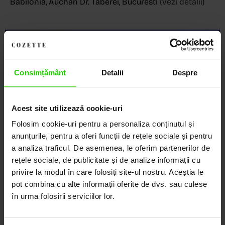
Babilonia, Auchan Dr. Taberei, Bucuresti
(vezi detalii)
Descoperă Lumea COZETTE,
LOCUL UNDE STILUL
Consimțământ
Detalii
Despre
DEVINE ARTĂ!
Acest site utilizează cookie-uri
COZETTE este destinația ta de top pentru bijuterii
Folosim cookie-uri pentru a personaliza conținutul și
elegante și rafinate, create cu măiestrie și pasiune.
Ne mândrim cu o vastă experiență în realizarea celor
anunțurile, pentru a oferi funcții de rețele sociale și pentru
mai sofisticate bijuterii din aur, argint și pietre
a analiza traficul. De asemenea, le oferim partenerilor de
prețioase.
rețele sociale, de publicitate și de analize informații cu
privire la modul în care folosiți site-ul nostru. Aceștia le
Descoperă avantajele de a cumpăra!
pot combina cu alte informații oferite de dvs. sau culese
în urma folosirii serviciilor lor.
Livrare în cutie cadou