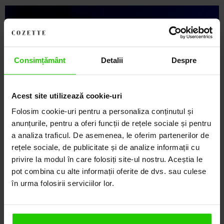
Descoperă Lumea COZETTE,
LOCUL UNDE STILUL
Consimțământ
Detalii
Despre
DEVINE ARTĂ!
COZETTE este destinația ta de top pentru bijuterii
Acest site utilizează cookie-uri
elegante și rafinate, create cu măiestrie și pasiune.
Ne mândrim cu o vastă experiență în realizarea celor
Folosim cookie-uri pentru a personaliza conținutul și
mai sofisticate bijuterii din aur, argint și pietre
anunțurile, pentru a oferi funcții de rețele sociale și pentru
prețioase.
a analiza traficul. De asemenea, le oferim partenerilor de
rețele sociale, de publicitate și de analize informații cu
Descoperă avantajele de a cumpăra!
privire la modul în care folosiți site-ul nostru. Aceștia le
pot combina cu alte informații oferite de dvs. sau culese
Livrare în cutie cadou
în urma folosirii serviciilor lor.
Transport gratuit