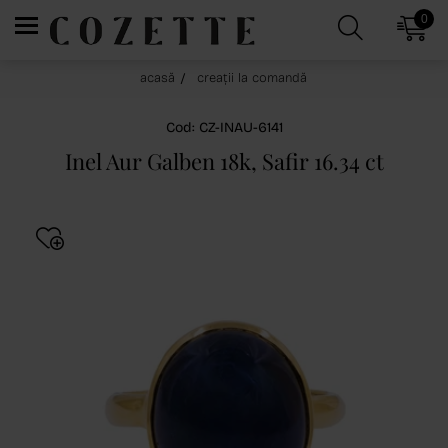
0
acasă
creații la comandă
Cod: CZ-INAU-6141
Inel Aur Galben 18k, Safir 16.34 ct