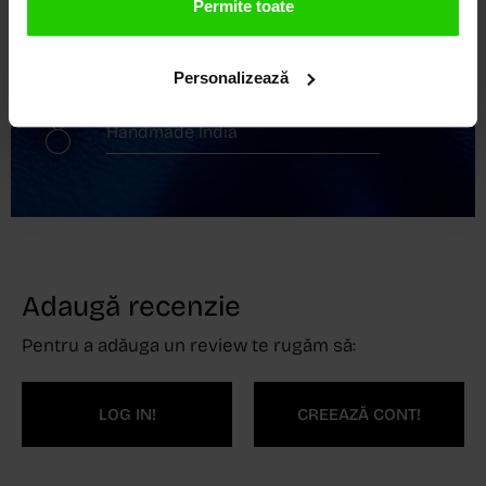
Permite toate
Livrare în 24 - 48h
Retur gratuit în 14 zile
Personalizează
Handmade India
Adaugă recenzie
Pentru a adăuga un review te rugăm să:
LOG IN!
CREEAZĂ CONT!