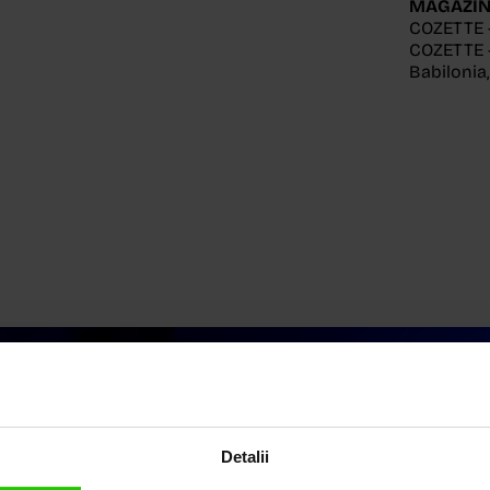
MAGAZIN
COZETTE 
COZETTE -
Babilonia
Detalii