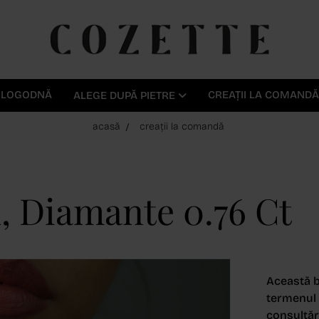
E LOGODNĂ
CREAȚII LA COMANDĂ
ALEGE DUPĂ PIETRE
acasă
creații la comandă
k, Diamante 0.76 Ct
Această b
termenul d
consultări