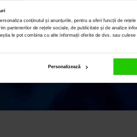
ILUL
uri
rsonaliza conținutul și anunțurile, pentru a oferi funcții de rețele
im partenerilor de rețele sociale, de publicitate și de analize info
ceștia le pot combina cu alte informații oferite de dvs. sau culese î
ii elegante și rafinate,
 o vastă experiență în
 argint și pietre
Personalizează