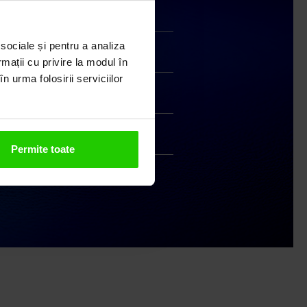
Transport gratuit
 sociale și pentru a analiza
Livrare în 24 - 48h
rmații cu privire la modul în
n urma folosirii serviciilor
Retur gratuit în 14 zile
Handmade India
Permite toate