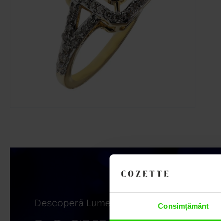
Descoperă Lumea COZETTE,
Consimțământ