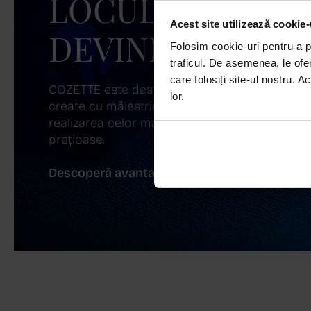
LOCUL UNDE ST
Acest site utilizează cookie-
DEVINE ARTĂ!
Folosim cookie-uri pentru a pe
traficul. De asemenea, le ofer
care folosiți site-ul nostru. A
COZETTE este destinația ta de top pentru bijuter
lor.
create cu măiestrie și pasiune. Ne mândrim cu
realizarea celor mai sofisticate bijuterii din aur,
prețioase.
Descoperă avantajele de a cumpăra!