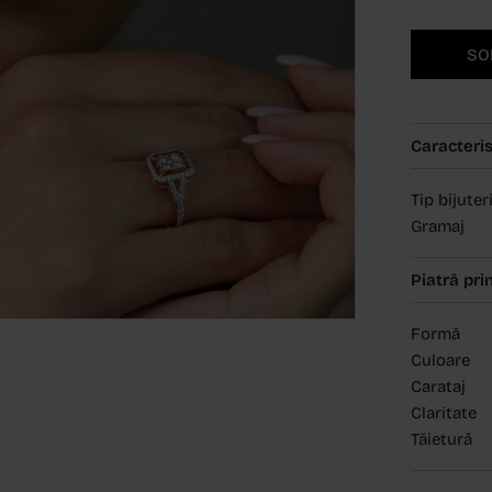
SO
Caracteris
Tip bijuter
Gramaj
Piatră pri
Formă
Culoare
Carataj
Claritate
Tăietură