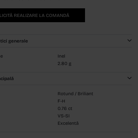
LICITĂ REALIZARE LA COMANDĂ
tici generale
ie
Inel
2.80 g
ncipală
Rotund / Briliant
F-H
0.76 ct
VS-SI
Excelentă