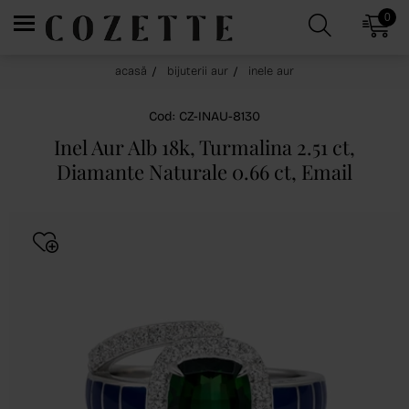
0
acasă
bijuterii aur
inele aur
Cod: CZ-INAU-8130
Inel Aur Alb 18k, Turmalina 2.51 ct,
Diamante Naturale 0.66 ct, Email