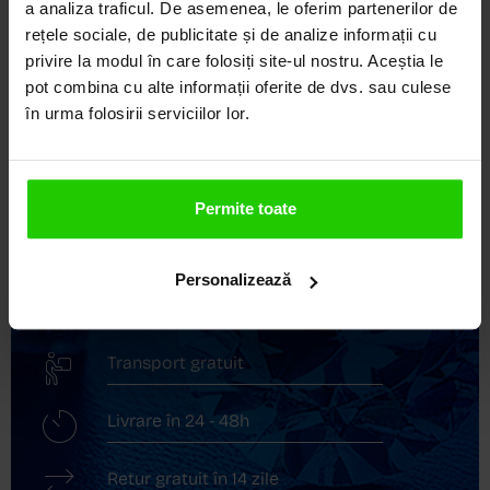
a analiza traficul. De asemenea, le oferim partenerilor de
LOCUL UNDE STILUL
rețele sociale, de publicitate și de analize informații cu
DEVINE ARTĂ!
privire la modul în care folosiți site-ul nostru. Aceștia le
pot combina cu alte informații oferite de dvs. sau culese
COZETTE este destinația ta de top pentru bijuterii
în urma folosirii serviciilor lor.
elegante și rafinate, create cu măiestrie și pasiune.
Ne mândrim cu o vastă experiență în realizarea celor
mai sofisticate bijuterii din aur, argint și pietre
prețioase.
Permite toate
Descoperă avantajele de a cumpăra!
Personalizează
Livrare în cutie cadou
Transport gratuit
Livrare în 24 - 48h
Retur gratuit în 14 zile