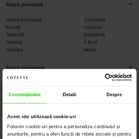
Piatră principală
Piatră principală
Turmalină
Formă
Cushion
Tăietură
Excelentă
Carataj
2.51 ct
Culoare
Verde
Piatră secundară
MAGAZINELE COZETTE
COZETTE - Dorobanți
(vezi detalii)
COZETTE - Sediu central
(vezi detalii)
Consimțământ
Detalii
Despre
Babilonia, Auchan Dr. Taberei, Bucuresti
(vezi detalii)
Acest site utilizează cookie-uri
Folosim cookie-uri pentru a personaliza conținutul și
Descoperă Lumea COZETTE,
anunțurile, pentru a oferi funcții de rețele sociale și pentru