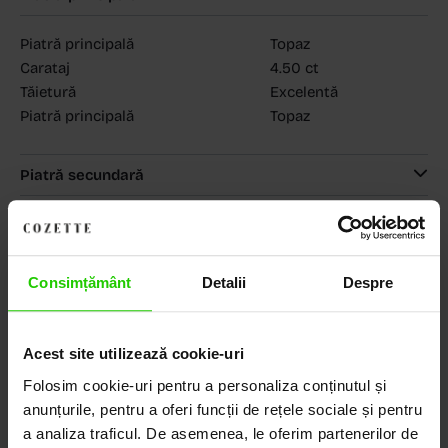
Piatră principală
Topaz
Carataj
4.50 ct
Tăietură
Excelentă
Piatră principală
Topaz
Piatră secundară
MAGAZINELE COZETTE
COZETTE - Dorobanți
(vezi detalii)
COZETTE - Sediu central
(vezi detalii)
Babilonia, Auchan Dr. Taberei, Bucuresti
(vezi detalii)
Consimțământ
Detalii
Despre
Acest site utilizează cookie-uri
Descoperă Lumea COZETTE,
Folosim cookie-uri pentru a personaliza conținutul și
anunțurile, pentru a oferi funcții de rețele sociale și pentru
LOCUL UNDE STILUL
a analiza traficul. De asemenea, le oferim partenerilor de