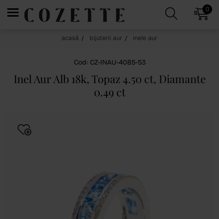
0
acasă
bijuterii aur
inele aur
Cod: CZ-INAU-4085-53
Inel Aur Alb 18k, Topaz 4.50 ct, Diamante
0.49 ct