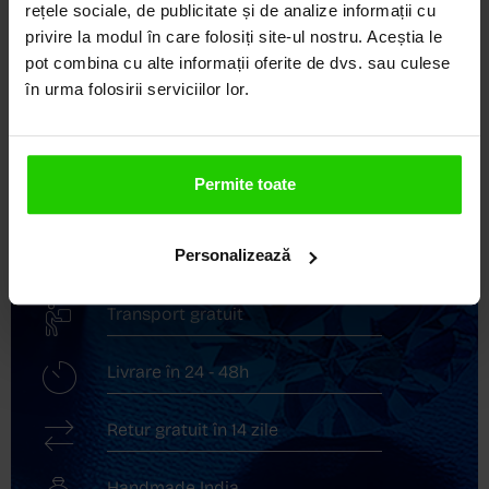
DEVINE ARTĂ!
rețele sociale, de publicitate și de analize informații cu
privire la modul în care folosiți site-ul nostru. Aceștia le
COZETTE este destinația ta de top pentru bijuterii
pot combina cu alte informații oferite de dvs. sau culese
elegante și rafinate, create cu măiestrie și pasiune.
în urma folosirii serviciilor lor.
Ne mândrim cu o vastă experiență în realizarea celor
mai sofisticate bijuterii din aur, argint și pietre
prețioase.
Permite toate
Descoperă avantajele de a cumpăra!
Livrare în cutie cadou
Personalizează
Transport gratuit
Livrare în 24 - 48h
Retur gratuit în 14 zile
Handmade India