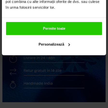
pot combina cu alte informații oferite de dvs. sau culese
mai sofisticate bijuterii din aur, argint și pietre
în urma folosirii serviciilor lor.
prețioase.
Descoperă avantajele de a cumpăra!
Permite toate
Livrare în cutie cadou
Personalizează
Transport gratuit
Livrare în 24 - 48h
Retur gratuit în 14 zile
Handmade India