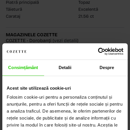
Piatră principală
Topaz
Tăietură
Excelentă
Carataj
21.56 ct
MAGAZINELE COZETTE
COZETTE - Dorobanți
(vezi detalii)
COZETTE - Sediu central
(vezi detalii)
Babilonia, Auchan Dr. Taberei, Bucuresti
(vezi detalii)
Consimțământ
Detalii
Despre
Descoperă Lumea COZETTE,
Acest site utilizează cookie-uri
LOCUL UNDE STILUL
Folosim cookie-uri pentru a personaliza conținutul și
DEVINE ARTĂ!
anunțurile, pentru a oferi funcții de rețele sociale și pentru
a analiza traficul. De asemenea, le oferim partenerilor de
COZETTE este destinația ta de top pentru bijuterii
rețele sociale, de publicitate și de analize informații cu
elegante și rafinate, create cu măiestrie și pasiune.
privire la modul în care folosiți site-ul nostru. Aceștia le
Ne mândrim cu o vastă experiență în realizarea celor