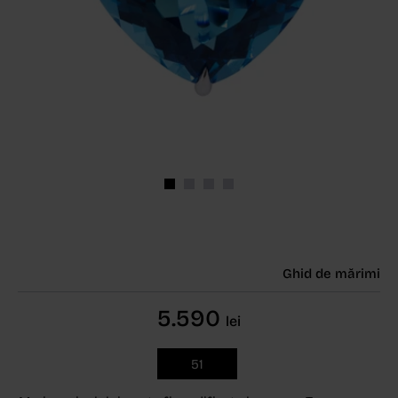
Ghid de mărimi
5.590
lei
51