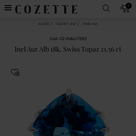
0
acasă
bijuterii aur
inele aur
Cod: CZ-INAU-7593
Inel Aur Alb 18k, Swiss Topaz 21.56 ct