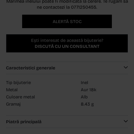
Marimea inelului poate fi modificata la cerere. Te rugam sa
ne contactezi la 0771250455.
ALERTĂ STOC
Ești interesat de această bijuterie?
DISCUTĂ CU UN CONSULTANT
Caracteristici generale
Tip bijuterie
Inel
Metal
Aur 18k
Culoare metal
Alb
Gramaj
8.43 g
Piatră principală