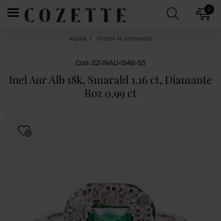
0
acasă
creații la comandă
Cod: CZ-INAU-5146-53
Inel Aur Alb 18k, Smarald 1.16 ct, Diamante
Roz 0.99 ct