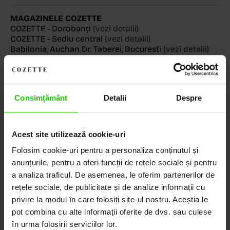
MAGAZINELE COZETTE
COZETTE - Dorobanți
(vezi detalii)
COZETTE - Sediu central
(vezi detalii)
Babilonia, Auchan Dr. Taberei, Bucuresti
(vezi detalii)
Consimțământ
Detalii
Despre
Descoperă Lumea COZETTE,
LOCUL UNDE STILUL
Acest site utilizează cookie-uri
DEVINE ARTĂ!
Folosim cookie-uri pentru a personaliza conținutul și
anunțurile, pentru a oferi funcții de rețele sociale și pentru
COZETTE este destinația ta de top pentru bijuterii
elegante și rafinate, create cu măiestrie și pasiune.
a analiza traficul. De asemenea, le oferim partenerilor de
Ne mândrim cu o vastă experiență în realizarea celor
rețele sociale, de publicitate și de analize informații cu
mai sofisticate bijuterii din aur, argint și pietre
privire la modul în care folosiți site-ul nostru. Aceștia le
prețioase.
pot combina cu alte informații oferite de dvs. sau culese
în urma folosirii serviciilor lor.