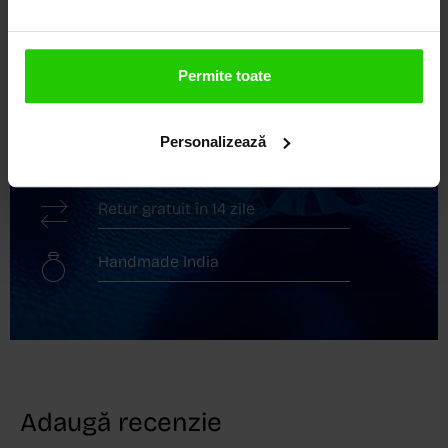
Descoperă avantajele de a cumpăra!
Livrare în cutie cadou
Permite toate
Transport gratuit
Personalizează
Livrare în 24 - 48h
Retur gratuit în 14 zile
Handmade India
Adaugă recenzie