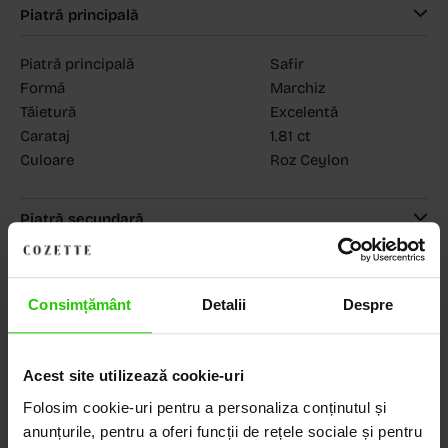
Piatră principală
Piatră principală
Safir
Formă
Marchiz
Tăietură
Excelentă
Carataj
1.81 ct
Culoare
Roz Ceylon
Piatră secundară
MAGAZINELE COZETTE
COZETTE - Dorobanți
(vezi detalii)
COZETTE - Sediu central
(vezi detalii)
Consimțământ
Detalii
Despre
Babilonia, Auchan Dr. Taberei, Bucuresti
(vezi detalii)
Acest site utilizează cookie-uri
Folosim cookie-uri pentru a personaliza conținutul și
Descoperă Lumea COZETTE,
anunțurile, pentru a oferi funcții de rețele sociale și pentru