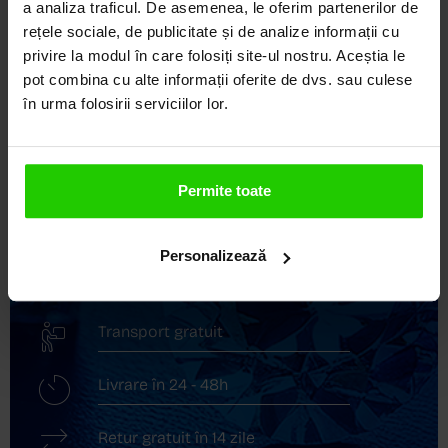
a analiza traficul. De asemenea, le oferim partenerilor de
LOCUL UNDE STILUL
rețele sociale, de publicitate și de analize informații cu
DEVINE ARTĂ!
privire la modul în care folosiți site-ul nostru. Aceștia le
pot combina cu alte informații oferite de dvs. sau culese
COZETTE este destinația ta de top pentru bijuterii
în urma folosirii serviciilor lor.
elegante și rafinate, create cu măiestrie și pasiune.
Ne mândrim cu o vastă experiență în realizarea celor
mai sofisticate bijuterii din aur, argint și pietre
prețioase.
Permite toate
Descoperă avantajele de a cumpăra!
Personalizează
Livrare în cutie cadou
Transport gratuit
Livrare în 24 - 48h
Retur gratuit în 14 zile