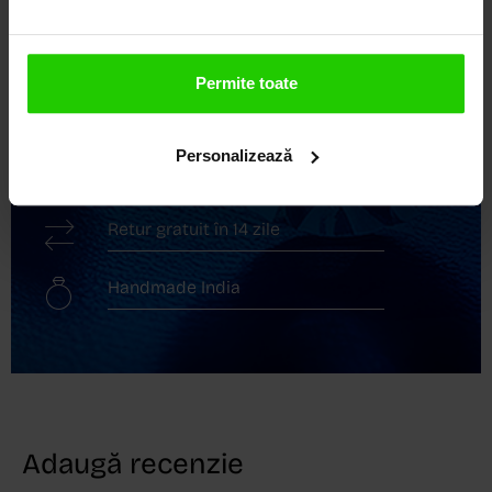
Descoperă avantajele de a cumpăra!
Livrare în cutie cadou
Permite toate
Transport gratuit
Personalizează
Livrare în 24 - 48h
Retur gratuit în 14 zile
Handmade India
Adaugă recenzie