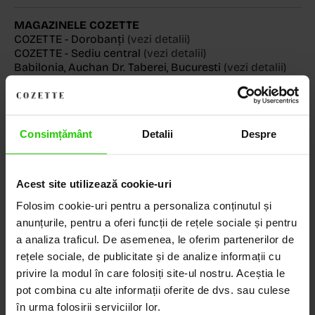
MAGAZINELE COZETTE
COZETTE - Dorobanți
(vezi detalii)
COZETTE - Sediu central
(vezi detalii)
Babilonia, Auchan Dr. Taberei, Bucuresti
(vezi detalii)
Consimțământ
Detalii
Despre
Descoperă Lumea COZETTE,
LOCUL UNDE STILUL
Acest site utilizează cookie-uri
DEVINE ARTĂ!
Folosim cookie-uri pentru a personaliza conținutul și
anunțurile, pentru a oferi funcții de rețele sociale și pentru
COZETTE este destinația ta de top pentru bijuterii
elegante și rafinate, create cu măiestrie și pasiune.
a analiza traficul. De asemenea, le oferim partenerilor de
Ne mândrim cu o vastă experiență în realizarea celor
rețele sociale, de publicitate și de analize informații cu
mai sofisticate bijuterii din aur, argint și pietre
privire la modul în care folosiți site-ul nostru. Aceștia le
prețioase.
pot combina cu alte informații oferite de dvs. sau culese
în urma folosirii serviciilor lor.