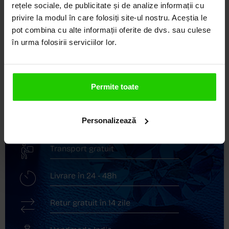
DEVINE ARTĂ!
rețele sociale, de publicitate și de analize informații cu
privire la modul în care folosiți site-ul nostru. Aceștia le
COZETTE este destinația ta de top pentru bijuterii
pot combina cu alte informații oferite de dvs. sau culese
elegante și rafinate, create cu măiestrie și pasiune.
în urma folosirii serviciilor lor.
Ne mândrim cu o vastă experiență în realizarea celor
mai sofisticate bijuterii din aur, argint și pietre
prețioase.
Permite toate
Descoperă avantajele de a cumpăra!
Personalizează
Livrare în cutie cadou
Transport gratuit
Livrare în 24 - 48h
Retur gratuit în 14 zile