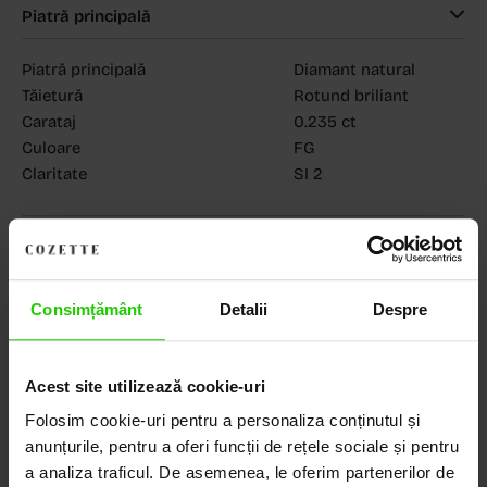
Piatră principală
Piatră principală
Diamant natural
Tăietură
Rotund briliant
Carataj
0.235 ct
Culoare
FG
Claritate
SI 2
MAGAZINELE COZETTE
COZETTE - Dorobanți
(vezi detalii)
COZETTE - Sediu central
(vezi detalii)
Babilonia, Auchan Dr. Taberei, Bucuresti
(vezi detalii)
Consimțământ
Detalii
Despre
Acest site utilizează cookie-uri
Folosim cookie-uri pentru a personaliza conținutul și
Descoperă Lumea COZETTE,
anunțurile, pentru a oferi funcții de rețele sociale și pentru
LOCUL UNDE STILUL
a analiza traficul. De asemenea, le oferim partenerilor de