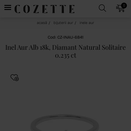
0
acasă
bijuterii aur
inele aur
Cod: CZ-INAU-6841
Inel Aur Alb 18k, Diamant Natural Solitaire
0.235 ct