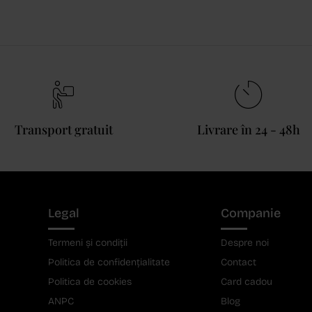
Transport gratuit
Livrare în 24 - 48h
Legal
Companie
Termeni și condiții
Despre noi
Politica de confidențialitate
Contact
Politica de cookies
Card cadou
ANPC
Blog