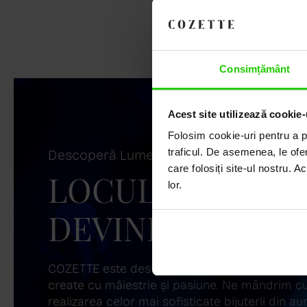
Consimțământ
Acest site utilizează cookie-
Folosim cookie-uri pentru a pe
traficul. De asemenea, le ofer
Descoperă Lumea COZETTE,
care folosiți site-ul nostru. A
LOCUL UNDE ST
lor.
DEVINE ARTĂ!
COZETTE este destinația ta de top pentru bijuter
create cu măiestrie și pasiune. Ne mândrim cu
realizarea celor mai sofisticate bijuterii din aur,