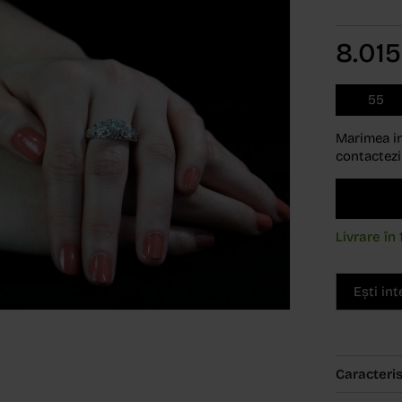
8.01
55
Marimea in
contactezi
Livrare în 
Ești in
Caracteris