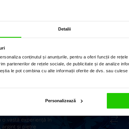
COZETTE -
Babilonia
Detalii
uri
rsonaliza conținutul și anunțurile, pentru a oferi funcții de rețele
im partenerilor de rețele sociale, de publicitate și de analize info
ceștia le pot combina cu alte informații oferite de dvs. sau culese î
ILUL
Personalizează
ii elegante și rafinate,
 o vastă experiență în
 argint și pietre