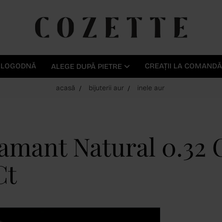
E LOGODNĂ
CREAȚII LA COMANDĂ
ALEGE DUPĂ PIETRE
acasă
bijuterii aur
inele aur
Diamant Natural 0.32
Ct