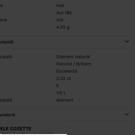
ie
Inel
Aur 18k
etal
Alb
4.39 g
ncipală
ncipală
Diamant natural
Rotund / Briliant
Excelentă
0.32 ct
E
VS 1
ncipală
diamant
cundară
ELE COZETTE
- Dorobanți
(vezi detalii)