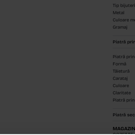
Tip bijuter
Metal
Culoare m
Gramaj
Piatră pri
Piatră pri
Formă
Tăietură
Carataj
Culoare
Claritate
Piatră pri
Piatră se
MAGAZIN
COZETTE 