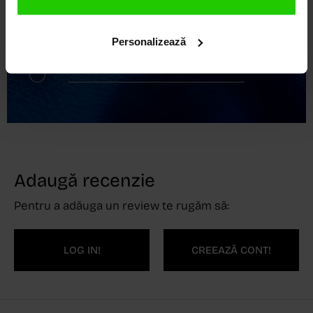
Retur gratuit în 14 zile
Personalizează
Handmade India
Adaugă recenzie
Pentru a adăuga un review te rugăm să:
LOG IN!
CREEAZĂ CONT!