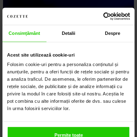
Descoperă Lumea COZETTE,
LOCUL UNDE STILUL
DEVINE ARTĂ!
Consimțământ
Detalii
Despre
COZETTE este destinația ta de top pentru bijuterii
elegante și rafinate, create cu măiestrie și pasiune.
Acest site utilizează cookie-uri
Ne mândrim cu o vastă experiență în realizarea celor
Folosim cookie-uri pentru a personaliza conținutul și
mai sofisticate bijuterii din aur, argint și pietre
anunțurile, pentru a oferi funcții de rețele sociale și pentru
prețioase.
a analiza traficul. De asemenea, le oferim partenerilor de
rețele sociale, de publicitate și de analize informații cu
Descoperă avantajele de a cumpăra!
privire la modul în care folosiți site-ul nostru. Aceștia le
pot combina cu alte informații oferite de dvs. sau culese
Livrare în cutie cadou
în urma folosirii serviciilor lor.
Transport gratuit
Livrare în 24 - 48h
Permite toate