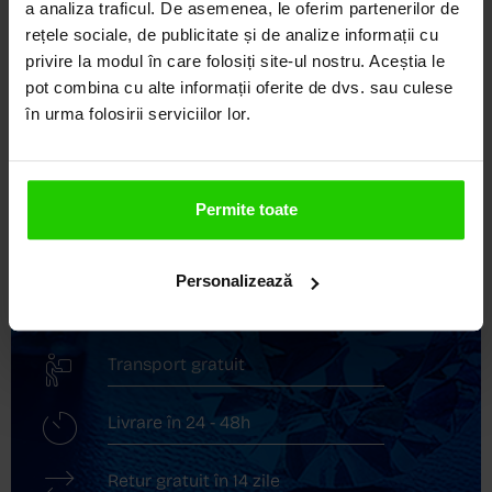
a analiza traficul. De asemenea, le oferim partenerilor de
LOCUL UNDE STILUL
rețele sociale, de publicitate și de analize informații cu
DEVINE ARTĂ!
privire la modul în care folosiți site-ul nostru. Aceștia le
pot combina cu alte informații oferite de dvs. sau culese
COZETTE este destinația ta de top pentru bijuterii
în urma folosirii serviciilor lor.
elegante și rafinate, create cu măiestrie și pasiune.
Ne mândrim cu o vastă experiență în realizarea celor
mai sofisticate bijuterii din aur, argint și pietre
prețioase.
Permite toate
Descoperă avantajele de a cumpăra!
Personalizează
Livrare în cutie cadou
Transport gratuit
Livrare în 24 - 48h
Retur gratuit în 14 zile