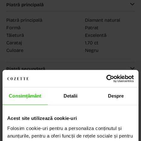
Piatră principală
Piatră principală
Diamant natural
Formă
Patrat
Tăietură
Excelentă
Carataj
1.70 ct
Culoare
Negru
Piatră secundară
MAGAZINELE COZETTE
COZETTE - Dorobanți
(vezi detalii)
COZETTE - Sediu central
(vezi detalii)
Consimțământ
Detalii
Despre
Babilonia, Auchan Dr. Taberei, Bucuresti
(vezi detalii)
Acest site utilizează cookie-uri
Folosim cookie-uri pentru a personaliza conținutul și
Descoperă Lumea COZETTE,
anunțurile, pentru a oferi funcții de rețele sociale și pentru