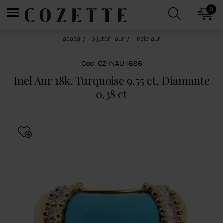
0
acasă
bijuterii aur
inele aur
Cod: CZ-INAU-1696
Inel Aur 18k, Turquoise 9.55 ct, Diamante
0.38 ct