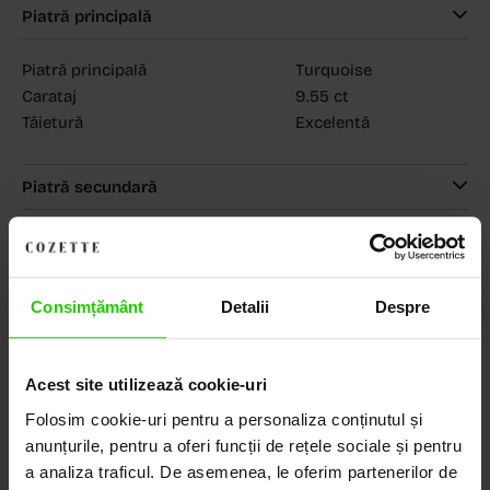
Piatră principală
Piatră principală
Turquoise
Carataj
9.55 ct
Tăietură
Excelentă
Piatră secundară
MAGAZINELE COZETTE
COZETTE - Dorobanți
(vezi detalii)
COZETTE - Sediu central
(vezi detalii)
Babilonia, Auchan Dr. Taberei, Bucuresti
(vezi detalii)
Consimțământ
Detalii
Despre
Acest site utilizează cookie-uri
Descoperă Lumea COZETTE,
Folosim cookie-uri pentru a personaliza conținutul și
anunțurile, pentru a oferi funcții de rețele sociale și pentru
LOCUL UNDE STILUL
a analiza traficul. De asemenea, le oferim partenerilor de