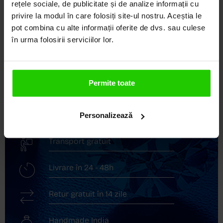
DEVINE ARTĂ!
rețele sociale, de publicitate și de analize informații cu
privire la modul în care folosiți site-ul nostru. Aceștia le
COZETTE este destinația ta de top pentru bijuterii
pot combina cu alte informații oferite de dvs. sau culese
elegante și rafinate, create cu măiestrie și pasiune.
în urma folosirii serviciilor lor.
Ne mândrim cu o vastă experiență în realizarea celor
mai sofisticate bijuterii din aur, argint și pietre
prețioase.
Permite toate
Descoperă avantajele de a cumpăra!
Livrare în cutie cadou
Personalizează
Transport gratuit
Livrare în 24 - 48h
Retur gratuit în 14 zile
Handmade India