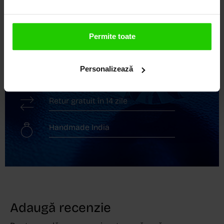
Livrare în cutie cadou
Permite toate
Transport gratuit
Personalizează
Livrare în 24 - 48h
Retur gratuit în 14 zile
Handmade India
Adaugă recenzie