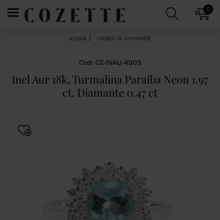
0
acasă
creații la comandă
Cod: CZ-INAU-4909
Inel Aur 18k, Turmalina Paraiba Neon 1.97
ct, Diamante 0.47 ct