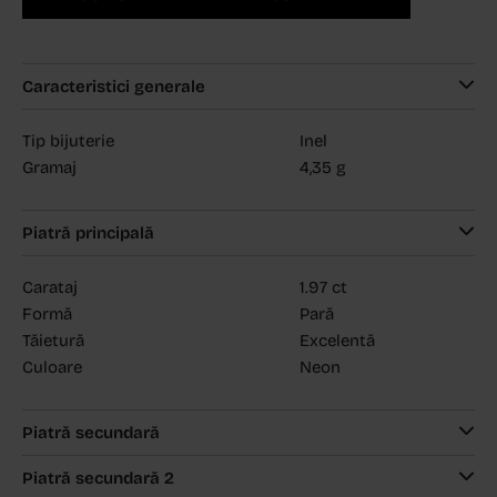
Caracteristici generale
Tip bijuterie
Inel
Gramaj
4,35 g
Piatră principală
Carataj
1.97 ct
Formă
Pară
Tăietură
Excelentă
Culoare
Neon
Piatră secundară
Piatră secundară 2