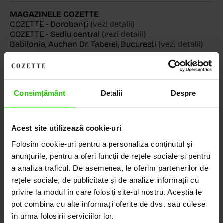
MAGAZINELE COZETTE
COZETTE - Dorobanți
(vezi detalii)
COZETTE - Sediu central
(vezi detalii)
Babilonia, Auchan Dr. Taberei, Bucuresti
(vezi detalii)
Consimțământ
Detalii
Despre
Descoperă Lumea COZETTE,
LOCUL UNDE STILUL
DEVINE ARTĂ!
Acest site utilizează cookie-uri
Folosim cookie-uri pentru a personaliza conținutul și
COZETTE este destinația ta de top pentru bijuterii
anunțurile, pentru a oferi funcții de rețele sociale și pentru
elegante și rafinate, create cu măiestrie și pasiune.
a analiza traficul. De asemenea, le oferim partenerilor de
Ne mândrim cu o vastă experiență în realizarea celor
rețele sociale, de publicitate și de analize informații cu
mai sofisticate bijuterii din aur, argint și pietre
privire la modul în care folosiți site-ul nostru. Aceștia le
prețioase.
pot combina cu alte informații oferite de dvs. sau culese
în urma folosirii serviciilor lor.
Descoperă avantajele de a cumpăra!