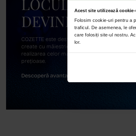
LOCUL UNDE ST
Acest site utilizează cookie-
DEVINE ARTĂ!
Folosim cookie-uri pentru a pe
traficul. De asemenea, le ofer
care folosiți site-ul nostru. A
COZETTE este destinația ta de top pentru bijuter
lor.
create cu măiestrie și pasiune. Ne mândrim cu
realizarea celor mai sofisticate bijuterii din aur,
prețioase.
Descoperă avantajele de a cumpăra!