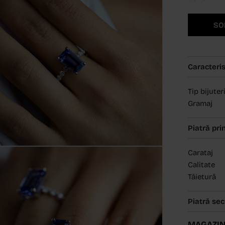
SO
Caracteris
Tip bijuter
Gramaj
Piatră pri
Carataj
Calitate
Tăietură
Piatră se
MAGAZIN