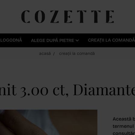
E LOGODNĂ
CREAȚII LA COMANDĂ
ALEGE DUPĂ PIETRE
acasă
creații la comandă
nit 3.00 ct, Diamante
Această b
termenul d
consultări