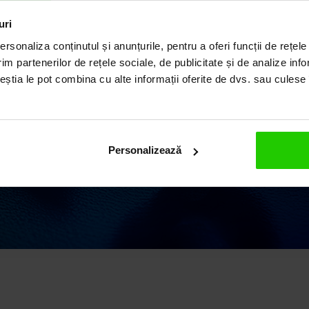
ILUL
uri
rsonaliza conținutul și anunțurile, pentru a oferi funcții de rețele
im partenerilor de rețele sociale, de publicitate și de analize info
ceștia le pot combina cu alte informații oferite de dvs. sau culese î
ii elegante și rafinate,
 o vastă experiență în
 argint și pietre
Personalizează