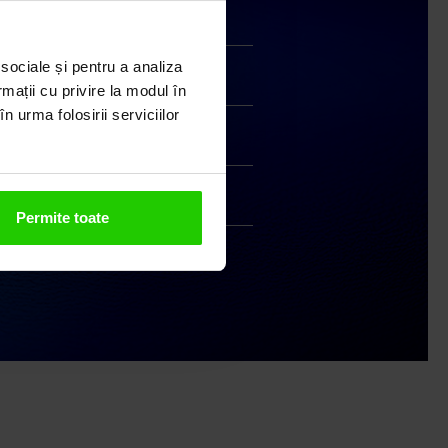
Transport gratuit
 sociale și pentru a analiza
Livrare în 24 - 48h
rmații cu privire la modul în
n urma folosirii serviciilor
Retur gratuit în 14 zile
Handmade India
Permite toate