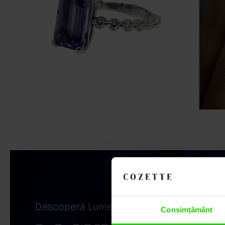
Descoperă Lumea COZETTE,
Consimțământ