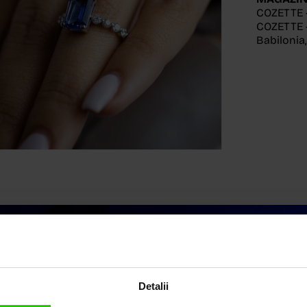
COZETTE 
COZETTE -
Babilonia
Detalii