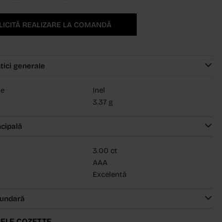
LICITĂ REALIZARE LA COMANDĂ
tici generale
ie
Inel
3.37 g
ncipală
3.00 ct
AAA
Excelentă
cundară
ELE COZETTE