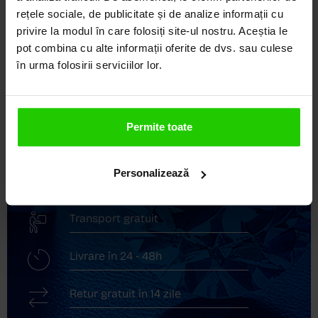
rețele sociale, de publicitate și de analize informații cu
DEVINE ARTĂ!
privire la modul în care folosiți site-ul nostru. Aceștia le
pot combina cu alte informații oferite de dvs. sau culese
COZETTE este destinația ta de top pentru bijuterii
în urma folosirii serviciilor lor.
elegante și rafinate, create cu măiestrie și pasiune.
Ne mândrim cu o vastă experiență în realizarea celor
mai sofisticate bijuterii din aur, argint și pietre
prețioase.
Permite toate
Descoperă avantajele de a cumpăra!
Personalizează
Livrare în cutie cadou
Transport gratuit
Livrare în 24 - 48h
Retur gratuit în 14 zile