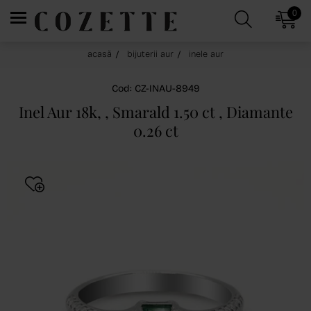
0
acasă
bijuterii aur
inele aur
Cod: CZ-INAU-8949
Inel Aur 18k, , Smarald 1.50 ct , Diamante
0.26 ct