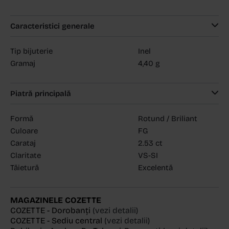
Caracteristici generale
Tip bijuterie
Inel
Gramaj
4,40 g
Piatră principală
Formă
Rotund / Briliant
Culoare
FG
Carataj
2.53 ct
Claritate
VS-SI
Tăietură
Excelentă
MAGAZINELE COZETTE
COZETTE - Dorobanți
(vezi detalii)
COZETTE - Sediu central
(vezi detalii)