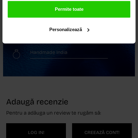
Transport gratuit
Permite toate
Livrare în 24 - 48h
Personalizează
Retur gratuit în 14 zile
Handmade India
Adaugă recenzie
Pentru a adăuga un review te rugăm să:
LOG IN!
CREEAZĂ CONT!