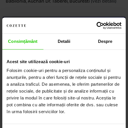
Babilonia, Auchan Dr. Taberei, Bucuresti
(vezi detalii)
Descoperă Lumea COZETTE,
LOCUL UNDE STILUL
Consimțământ
Detalii
Despre
DEVINE ARTĂ!
Acest site utilizează cookie-uri
COZETTE este destinația ta de top pentru bijuterii
Folosim cookie-uri pentru a personaliza conținutul și
elegante și rafinate, create cu măiestrie și pasiune.
Ne mândrim cu o vastă experiență în realizarea celor
anunțurile, pentru a oferi funcții de rețele sociale și pentru
mai sofisticate bijuterii din aur, argint și pietre
a analiza traficul. De asemenea, le oferim partenerilor de
prețioase.
rețele sociale, de publicitate și de analize informații cu
privire la modul în care folosiți site-ul nostru. Aceștia le
Descoperă avantajele de a cumpăra!
pot combina cu alte informații oferite de dvs. sau culese
în urma folosirii serviciilor lor.
Livrare în cutie cadou