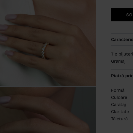
SO
Caracteris
Tip bijuter
Gramaj
Piatră pri
Formă
Culoare
Carataj
Claritate
Tăietură