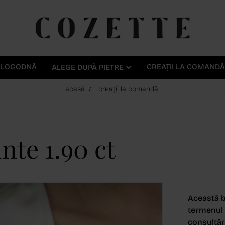
E LOGODNĂ
CREAȚII LA COMANDĂ
ALEGE DUPĂ PIETRE
acasă
creații la comandă
nte 1.90 ct
Această b
termenul d
consultări