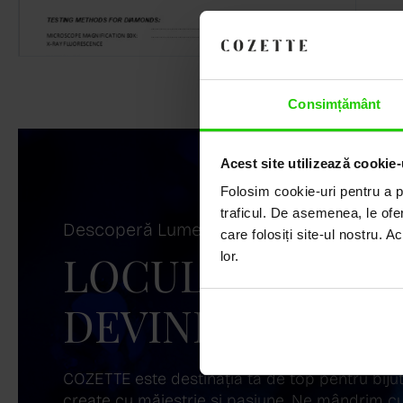
Consimțământ
Acest site utilizează cookie-
Folosim cookie-uri pentru a pe
traficul. De asemenea, le ofer
Descoperă Lumea COZETTE,
care folosiți site-ul nostru. A
LOCUL UNDE ST
lor.
DEVINE ARTĂ!
COZETTE este destinația ta de top pentru bijuter
create cu măiestrie și pasiune. Ne mândrim cu