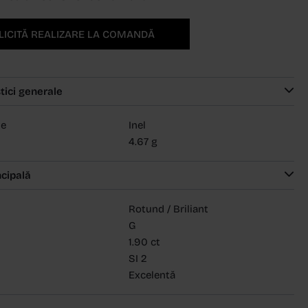
LICITĂ REALIZARE LA COMANDĂ
tici generale
ie
Inel
4.67 g
ncipală
Rotund / Briliant
G
1.90 ct
SI 2
Excelentă