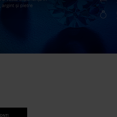
 argint și pietre
ONT!