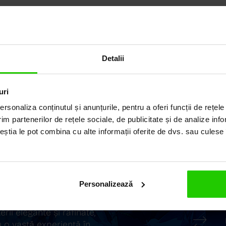
Detalii
uri
rsonaliza conținutul și anunțurile, pentru a oferi funcții de rețele
im partenerilor de rețele sociale, de publicitate și de analize info
ceștia le pot combina cu alte informații oferite de dvs. sau culese î
ILUL
Personalizează
ii elegante și rafinate,
 o vastă experiență în