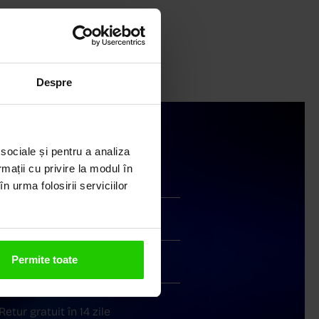
Despre
 sociale și pentru a analiza
rmații cu privire la modul în
Livrare în cutie cadou
n urma folosirii serviciilor
Transport gratuit
Permite toate
Livrare în 24 - 48h
Retur gratuit în 14 zile