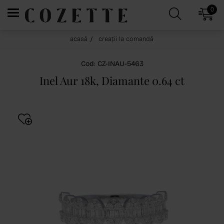
0
acasă
creații la comandă
Cod: CZ-INAU-5463
Inel Aur 18k, Diamante 0.64 ct