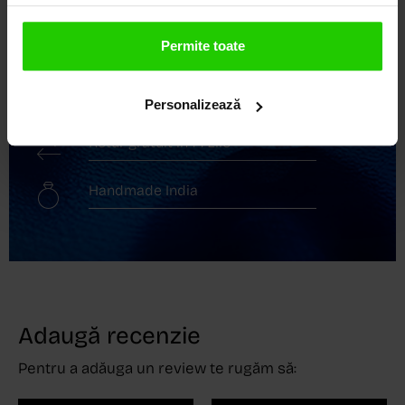
Transport gratuit
Permite toate
Livrare în 24 - 48h
Personalizează
Retur gratuit în 14 zile
Handmade India
Adaugă recenzie
Pentru a adăuga un review te rugăm să: