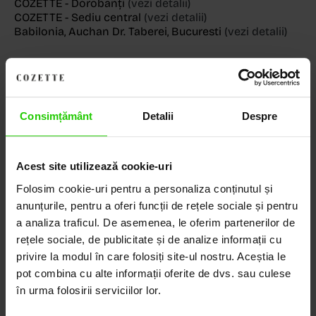
COZETTE - Dorobanți
(vezi detalii)
COZETTE - Sediu central
(vezi detalii)
Babilonia, Auchan Dr. Taberei, Bucuresti
(vezi detalii)
Descoperă Lumea COZETTE,
Consimțământ
Detalii
Despre
LOCUL UNDE STILUL
DEVINE ARTĂ!
Acest site utilizează cookie-uri
Folosim cookie-uri pentru a personaliza conținutul și
COZETTE este destinația ta de top pentru bijuterii
elegante și rafinate, create cu măiestrie și pasiune.
anunțurile, pentru a oferi funcții de rețele sociale și pentru
Ne mândrim cu o vastă experiență în realizarea celor
a analiza traficul. De asemenea, le oferim partenerilor de
mai sofisticate bijuterii din aur, argint și pietre
rețele sociale, de publicitate și de analize informații cu
prețioase.
privire la modul în care folosiți site-ul nostru. Aceștia le
pot combina cu alte informații oferite de dvs. sau culese
Descoperă avantajele de a cumpăra!
în urma folosirii serviciilor lor.
Livrare în cutie cadou