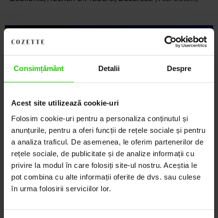
Descoperă Lumea COZETTE,
LOCUL UNDE STILUL
Consimțământ
Detalii
Despre
DEVINE ARTĂ!
Acest site utilizează cookie-uri
COZETTE este destinația ta de top pentru bijuterii
elegante și rafinate, create cu măiestrie și pasiune.
Folosim cookie-uri pentru a personaliza conținutul și
Ne mândrim cu o vastă experiență în realizarea celor
anunțurile, pentru a oferi funcții de rețele sociale și pentru
mai sofisticate bijuterii din aur, argint și pietre
a analiza traficul. De asemenea, le oferim partenerilor de
prețioase.
rețele sociale, de publicitate și de analize informații cu
privire la modul în care folosiți site-ul nostru. Aceștia le
Descoperă avantajele de a cumpăra!
pot combina cu alte informații oferite de dvs. sau culese
în urma folosirii serviciilor lor.
Livrare în cutie cadou