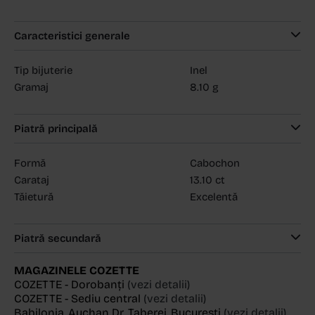
Caracteristici generale
Tip bijuterie
Inel
Gramaj
8.10 g
Piatră principală
Formă
Cabochon
Carataj
13.10 ct
Tăietură
Excelentă
Piatră secundară
MAGAZINELE COZETTE
COZETTE - Dorobanți
(vezi detalii)
COZETTE - Sediu central
(vezi detalii)
Babilonia, Auchan Dr. Taberei, Bucuresti
(vezi detalii)