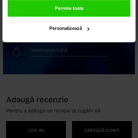
Transport gratuit
Permite toate
Livrare în 24 - 48h
Personalizează
Retur gratuit în 14 zile
Handmade India
Adaugă recenzie
Pentru a adăuga un review te rugăm să:
LOG IN!
CREEAZĂ CONT!