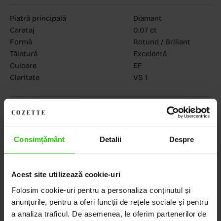
Piatră principală
Diamant
Carataj
0.07 ct
Formă
Rotund / Briliant
Tăietură
Excelentă
Culoare
EF
Claritate
VS 1
MAGAZINELE COZETTE
COZETTE - Dorobanți
(vezi detalii)
COZETTE - Sediu central
(vezi detalii)
Babilonia, Auchan Dr. Taberei, Bucuresti
(vezi detalii)
Consimțământ
Detalii
Despre
Acest site utilizează cookie-uri
Descoperă Lumea COZETTE,
Folosim cookie-uri pentru a personaliza conținutul și
anunțurile, pentru a oferi funcții de rețele sociale și pentru
LOCUL UNDE STILUL
a analiza traficul. De asemenea, le oferim partenerilor de