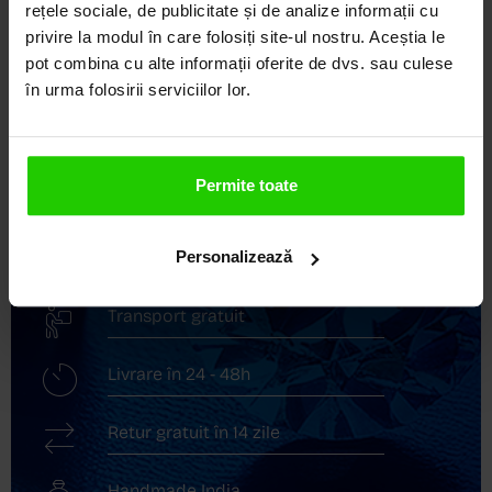
DEVINE ARTĂ!
rețele sociale, de publicitate și de analize informații cu
privire la modul în care folosiți site-ul nostru. Aceștia le
COZETTE este destinația ta de top pentru bijuterii
pot combina cu alte informații oferite de dvs. sau culese
elegante și rafinate, create cu măiestrie și pasiune.
în urma folosirii serviciilor lor.
Ne mândrim cu o vastă experiență în realizarea celor
mai sofisticate bijuterii din aur, argint și pietre
prețioase.
Permite toate
Descoperă avantajele de a cumpăra!
Livrare în cutie cadou
Personalizează
Transport gratuit
Livrare în 24 - 48h
Retur gratuit în 14 zile
Handmade India