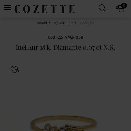
0
acasă
bijuterii aur
inele aur
Cod: CZ-INAU-1938
Inel Aur 18 k, Diamante 0.07 ct N.R.