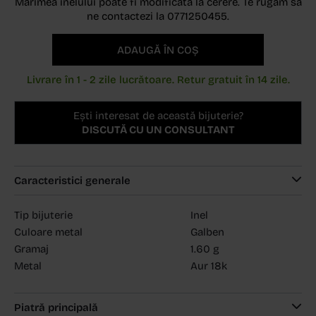
Marimea inelului poate fi modificata la cerere. Te rugam sa
ne contactezi la 0771250455.
ADAUGĂ ÎN COȘ
Livrare în 1 - 2 zile lucrătoare. Retur gratuit în 14 zile.
Ești interesat de această bijuterie?
DISCUTĂ CU UN CONSULTANT
Caracteristici generale
Tip bijuterie
Inel
Culoare metal
Galben
Gramaj
1.60 g
Metal
Aur 18k
Piatră principală