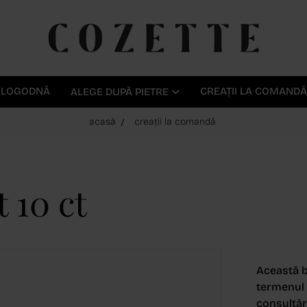
E LOGODNĂ
CREAȚII LA COMANDĂ
ALEGE DUPĂ PIETRE
acasă
creații la comandă
 10 ct
Această b
termenul d
consultări