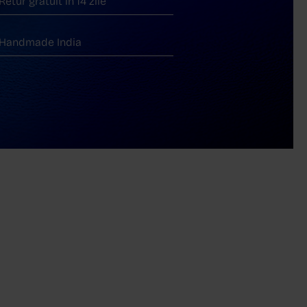
Retur gratuit în 14 zile
Handmade India