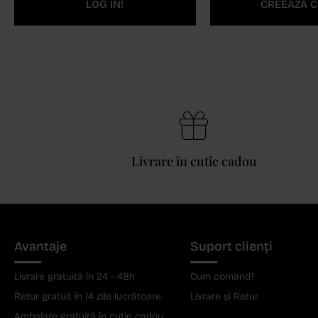
LOG IN!
CREEAZĂ C
Livrare în cutie cadou
Avantaje
Suport clienți
Livrare gratuită în 24 - 48h
Cum comand?
Retur gratuit în 14 zile lucrătoare
Livrare și Retur
Ambalare gratuită în cutie cadou