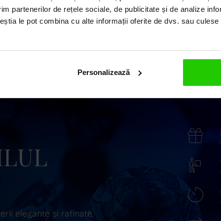
im partenerilor de rețele sociale, de publicitate și de analize info
ceștia le pot combina cu alte informații oferite de dvs. sau culese î
Personalizează
ILUL
ii elegante și rafinate,