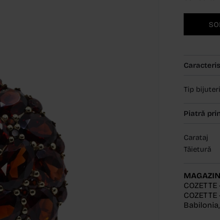
SO
Caracteris
Tip bijuter
Piatră pri
Carataj
Tăietură
MAGAZIN
COZETTE 
COZETTE -
Babilonia