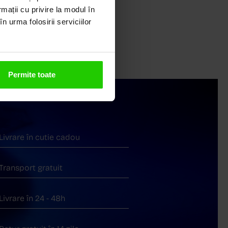
rmații cu privire la modul în
n urma folosirii serviciilor
Permite toate
Livrare în cutie cadou
Transport gratuit
Livrare în 24 - 48h