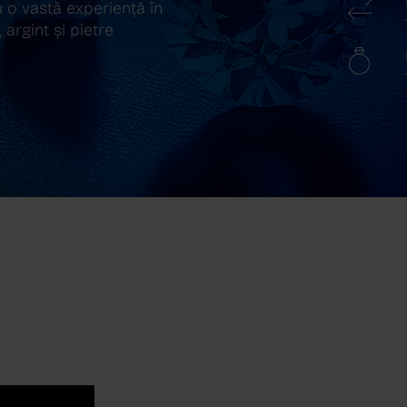
 o vastă experiență în
 argint și pietre