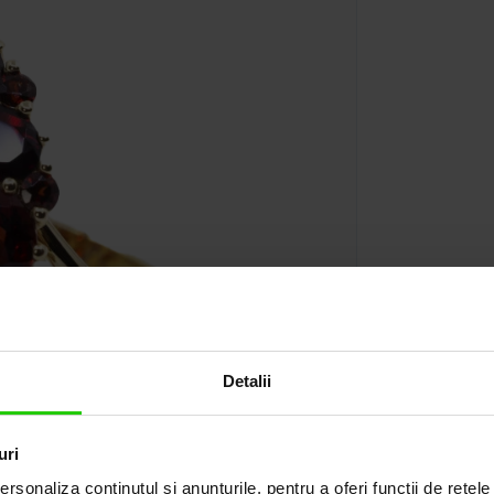
Detalii
uri
rsonaliza conținutul și anunțurile, pentru a oferi funcții de rețele