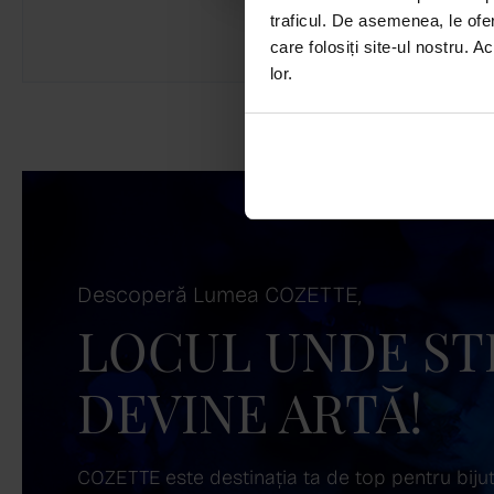
traficul. De asemenea, le ofer
care folosiți site-ul nostru. A
lor.
Descoperă Lumea COZETTE,
LOCUL UNDE ST
DEVINE ARTĂ!
COZETTE este destinația ta de top pentru bijuter