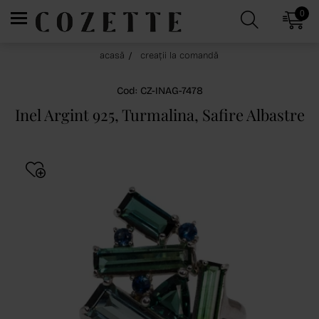
0
acasă
creații la comandă
Cod: CZ-INAG-7478
Inel Argint 925, Turmalina, Safire Albastre