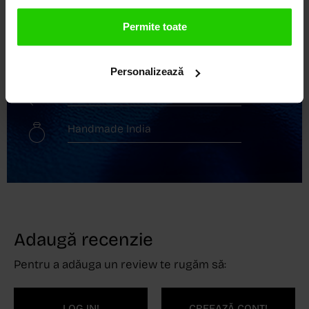
Transport gratuit
Permite toate
Livrare în 24 - 48h
Personalizează
Retur gratuit în 14 zile
Handmade India
Adaugă recenzie
Pentru a adăuga un review te rugăm să:
LOG IN!
CREEAZĂ CONT!