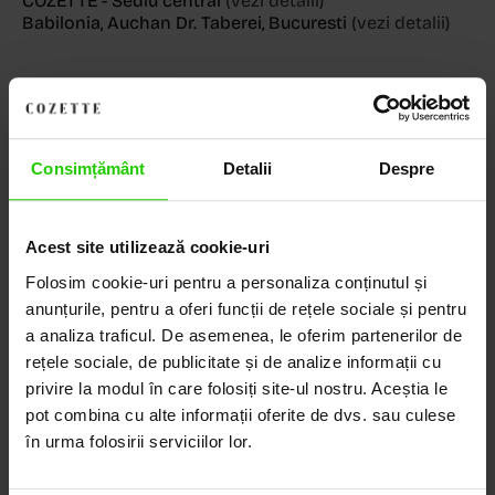
COZETTE - Sediu central
(vezi detalii)
Babilonia, Auchan Dr. Taberei, Bucuresti
(vezi detalii)
Descoperă Lumea COZETTE,
Consimțământ
Detalii
Despre
LOCUL UNDE STILUL
DEVINE ARTĂ!
Acest site utilizează cookie-uri
COZETTE este destinația ta de top pentru bijuterii
Folosim cookie-uri pentru a personaliza conținutul și
elegante și rafinate, create cu măiestrie și pasiune.
anunțurile, pentru a oferi funcții de rețele sociale și pentru
Ne mândrim cu o vastă experiență în realizarea celor
a analiza traficul. De asemenea, le oferim partenerilor de
mai sofisticate bijuterii din aur, argint și pietre
rețele sociale, de publicitate și de analize informații cu
prețioase.
privire la modul în care folosiți site-ul nostru. Aceștia le
pot combina cu alte informații oferite de dvs. sau culese
Descoperă avantajele de a cumpăra!
în urma folosirii serviciilor lor.
Livrare în cutie cadou