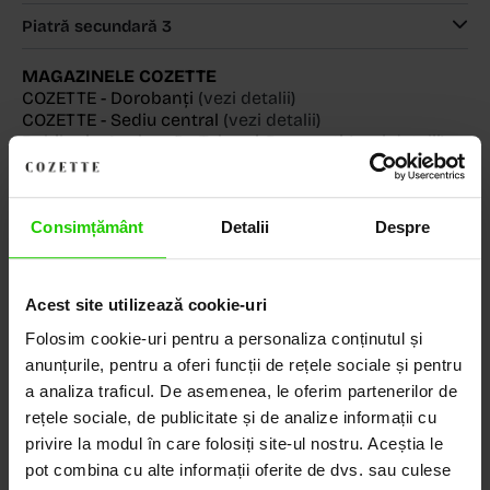
Piatră secundară 3
MAGAZINELE COZETTE
COZETTE - Dorobanți
(vezi detalii)
COZETTE - Sediu central
(vezi detalii)
Babilonia, Auchan Dr. Taberei, Bucuresti
(vezi detalii)
Consimțământ
Detalii
Despre
Descoperă Lumea COZETTE,
LOCUL UNDE STILUL
Acest site utilizează cookie-uri
DEVINE ARTĂ!
Folosim cookie-uri pentru a personaliza conținutul și
anunțurile, pentru a oferi funcții de rețele sociale și pentru
COZETTE este destinația ta de top pentru bijuterii
a analiza traficul. De asemenea, le oferim partenerilor de
elegante și rafinate, create cu măiestrie și pasiune.
rețele sociale, de publicitate și de analize informații cu
Ne mândrim cu o vastă experiență în realizarea celor
privire la modul în care folosiți site-ul nostru. Aceștia le
mai sofisticate bijuterii din aur, argint și pietre
pot combina cu alte informații oferite de dvs. sau culese
prețioase.