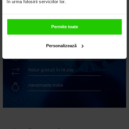
în urma folosirii serviciilor lor.
Descoperă avantajele de a cumpăra!
Livrare în cutie cadou
Permite toate
Transport gratuit
Personalizează
Livrare în 24 - 48h
Retur gratuit în 14 zile
Handmade India