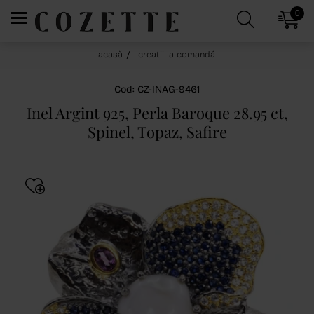
0
acasă
creații la comandă
Cod: CZ-INAG-9461
Inel Argint 925, Perla Baroque 28.95 ct,
Spinel, Topaz, Safire