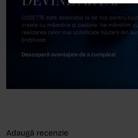
COZETTE este destinația ta de top pentru bijuter
create cu măiestrie și pasiune. Ne mândrim cu
realizarea celor mai sofisticate bijuterii din aur,
prețioase.
Descoperă avantajele de a cumpăra!
Adaugă recenzie