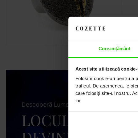
Consimțământ
Acest site utilizează cookie-
Folosim cookie-uri pentru a pe
traficul. De asemenea, le ofer
care folosiți site-ul nostru. A
lor.
Descoperă Lumea COZETTE,
LOCUL UNDE ST
DEVINE ARTĂ!