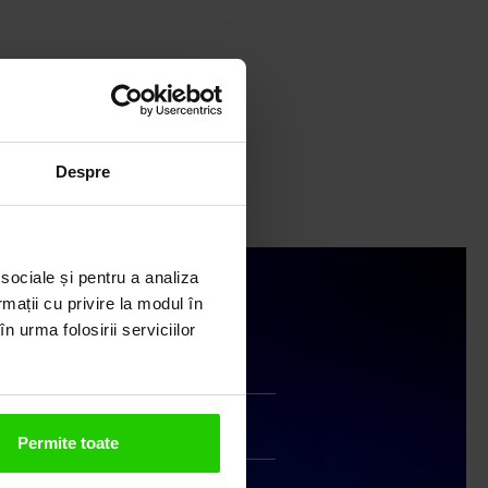
Despre
 sociale și pentru a analiza
rmații cu privire la modul în
n urma folosirii serviciilor
Livrare în cutie cadou
Transport gratuit
Permite toate