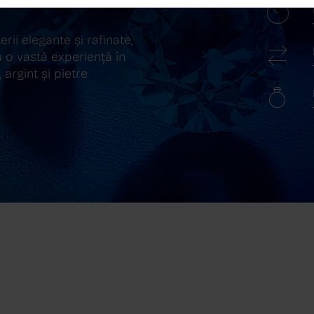
ii elegante și rafinate,
 o vastă experiență în
 argint și pietre