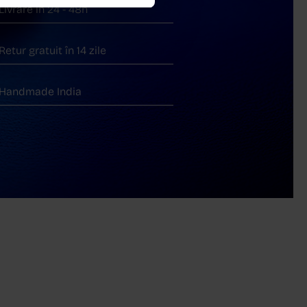
Livrare în 24 - 48h
Retur gratuit în 14 zile
Handmade India