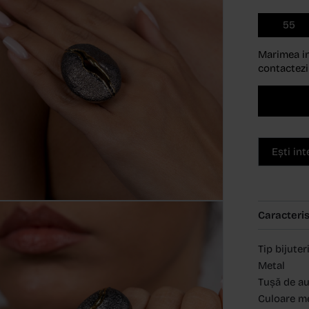
55
Marimea in
contactezi
Ești in
Caracteris
Tip bijuter
Metal
Tușă de a
Culoare m