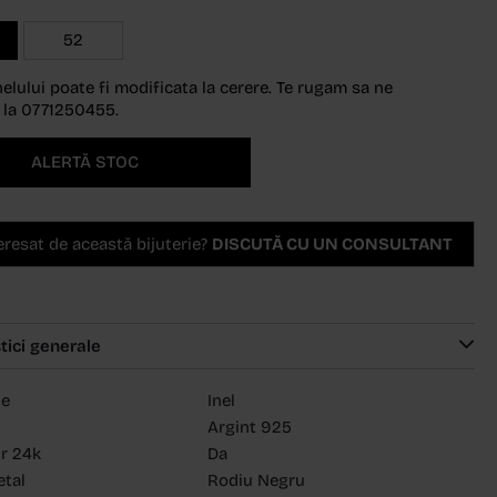
52
elului poate fi modificata la cerere. Te rugam sa ne
 la 0771250455.
ALERTĂ STOC
teresat de această bijuterie?
DISCUTĂ CU UN CONSULTANT
tici generale
ie
Inel
Argint 925
ur 24k
Da
etal
Rodiu Negru