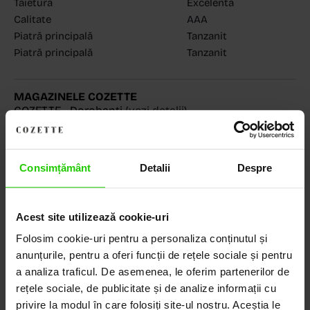
Tăietură
Excelentă
Calitate
AAA
Piatră principală
Tanzanit
Piatră principală
Tanzanit
MAGAZINELE COZETTE
COZETTE - Dorobanți
(vezi detalii)
COZETTE - Sediu central
(vezi detalii)
Babilonia, Auchan Dr. Taberei, Bucuresti
(vezi detalii)
Consimțământ
Detalii
Despre
Descoperă Lumea COZETTE,
Acest site utilizează cookie-uri
LOCUL UNDE STILUL
Folosim cookie-uri pentru a personaliza conținutul și
DEVINE ARTĂ!
anunțurile, pentru a oferi funcții de rețele sociale și pentru
a analiza traficul. De asemenea, le oferim partenerilor de
rețele sociale, de publicitate și de analize informații cu
COZETTE este destinația ta de top pentru bijuterii
privire la modul în care folosiți site-ul nostru. Aceștia le
elegante și rafinate, create cu măiestrie și pasiune.