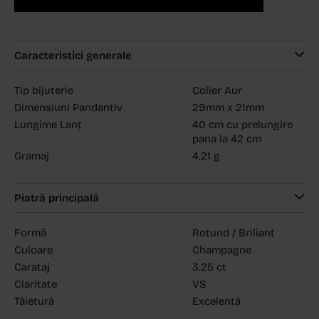
Caracteristici generale
Tip bijuterie
Colier Aur
Dimensiuni Pandantiv
29mm x 21mm
Lungime Lanț
40 cm cu prelungire
pana la 42 cm
Gramaj
4.21 g
Piatră principală
Formă
Rotund / Briliant
Culoare
Champagne
Carataj
3.25 ct
Claritate
VS
Tăietură
Excelentă