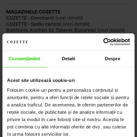
MAGAZINELE COZETTE
COZETTE - Dorobanți
(vezi detalii)
COZETTE - Sediu central
(vezi detalii)
Babilonia, Auchan Dr. Taberei, Bucuresti
(vezi detalii)
Consimțământ
Detalii
Despre
Descoperă Lumea COZETTE,
LOCUL UNDE STILUL
Acest site utilizează cookie-uri
DEVINE ARTĂ!
Folosim cookie-uri pentru a personaliza conținutul și
anunțurile, pentru a oferi funcții de rețele sociale și pentru
COZETTE este destinația ta de top pentru bijuterii
a analiza traficul. De asemenea, le oferim partenerilor de
elegante și rafinate, create cu măiestrie și pasiune.
Ne mândrim cu o vastă experiență în realizarea celor
rețele sociale, de publicitate și de analize informații cu
mai sofisticate bijuterii din aur, argint și pietre
privire la modul în care folosiți site-ul nostru. Aceștia le
prețioase.
pot combina cu alte informații oferite de dvs. sau culese
în urma folosirii serviciilor lor.