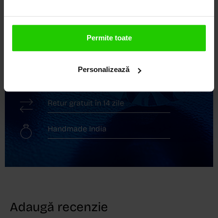
Descoperă avantajele de a cumpăra!
Livrare în cutie cadou
Permite toate
Transport gratuit
Personalizează
Livrare în 24 - 48h
Retur gratuit în 14 zile
Handmade India
Adaugă recenzie