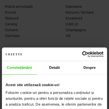
Piatră principală
Diamante
Formă
Rotund / Briliant
Tăietură
Excelentă
Carataj
0.80 ct
Culoare
Champagne
Claritate
VS
MAGAZINELE COZETTE
COZETTE - Dorobanți
(vezi detalii)
COZETTE - Sediu central
(vezi detalii)
Babilonia, Auchan Dr. Taberei, Bucuresti
(vezi detalii)
Consimțământ
Detalii
Despre
Acest site utilizează cookie-uri
Descoperă Lumea COZETTE,
Folosim cookie-uri pentru a personaliza conținutul și
anunțurile, pentru a oferi funcții de rețele sociale și pentru
LOCUL UNDE STILUL
a analiza traficul. De asemenea, le oferim partenerilor de
DEVINE ARTĂ!