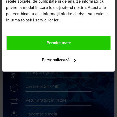
rețele sociale, de publicitate și de analize informații cu
privire la modul în care folosiți site-ul nostru. Aceștia le
COZETTE este destinația ta de top pentru bijuterii
pot combina cu alte informații oferite de dvs. sau culese
elegante și rafinate, create cu măiestrie și pasiune.
în urma folosirii serviciilor lor.
Ne mândrim cu o vastă experiență în realizarea celor
mai sofisticate bijuterii din aur, argint și pietre
prețioase.
Permite toate
Descoperă avantajele de a cumpăra!
Livrare în cutie cadou
Personalizează
Transport gratuit
Livrare în 24 - 48h
Retur gratuit în 14 zile
Handmade India