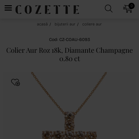
0
acasă
bijuterii aur
coliere aur
Cod: CZ-COAU-6093
Colier Aur Roz 18k, Diamante Champagne
0.80 ct