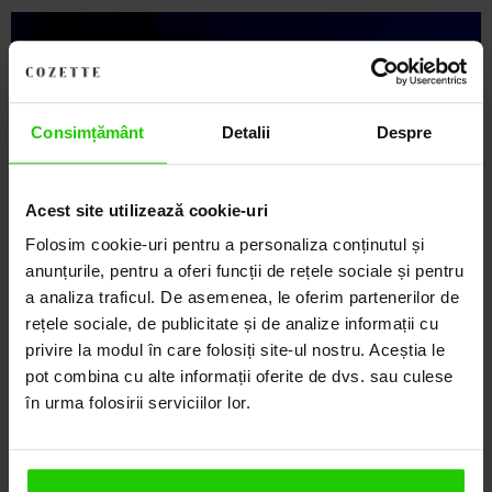
Descoperă Lumea COZETTE,
LOCUL UNDE STILUL
Consimțământ
Detalii
Despre
DEVINE ARTĂ!
COZETTE este destinația ta de top pentru bijuterii
Acest site utilizează cookie-uri
elegante și rafinate, create cu măiestrie și pasiune.
Ne mândrim cu o vastă experiență în realizarea celor
Folosim cookie-uri pentru a personaliza conținutul și
mai sofisticate bijuterii din aur, argint și pietre
anunțurile, pentru a oferi funcții de rețele sociale și pentru
prețioase.
a analiza traficul. De asemenea, le oferim partenerilor de
rețele sociale, de publicitate și de analize informații cu
Descoperă avantajele de a cumpăra!
privire la modul în care folosiți site-ul nostru. Aceștia le
pot combina cu alte informații oferite de dvs. sau culese
Livrare în cutie cadou
în urma folosirii serviciilor lor.
Transport gratuit