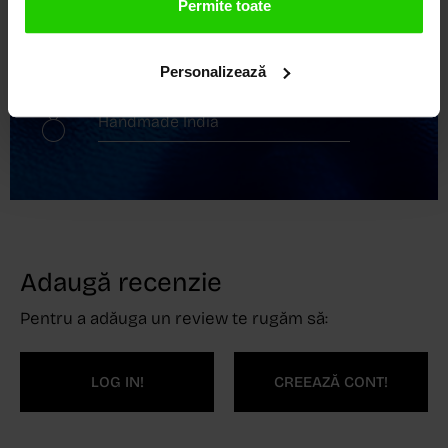
Permite toate
Livrare în 24 - 48h
Retur gratuit în 14 zile
Personalizează
Handmade India
Adaugă recenzie
Pentru a adăuga un review te rugăm să:
LOG IN!
CREEAZĂ CONT!