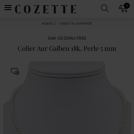
0
acasă
creații la comandă
Cod: CZ-COAU-7932
Colier Aur Galben 18k, Perle 5 mm