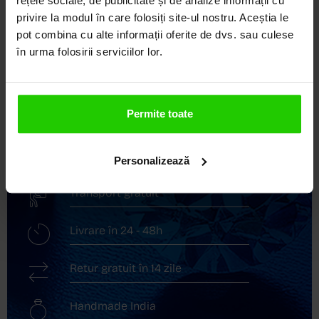
rețele sociale, de publicitate și de analize informații cu
privire la modul în care folosiți site-ul nostru. Aceștia le
COZETTE este destinația ta de top pentru bijuterii
pot combina cu alte informații oferite de dvs. sau culese
elegante și rafinate, create cu măiestrie și pasiune.
în urma folosirii serviciilor lor.
Ne mândrim cu o vastă experiență în realizarea celor
mai sofisticate bijuterii din aur, argint și pietre
prețioase.
Permite toate
Descoperă avantajele de a cumpăra!
Livrare în cutie cadou
Personalizează
Transport gratuit
Livrare în 24 - 48h
Retur gratuit în 14 zile
Handmade India