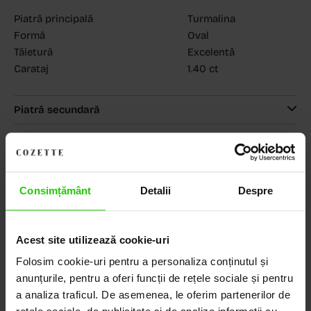
Piatră principală
Turmalina
Formă
Oval
Tăietură
Excelentă
Carataj
1.40 ct
Piatră secundară
MAGAZINELE COZETTE
COZETTE - Dorobanți
(vezi detalii)
COZETTE - Sediu central
(vezi detalii)
Babilonia, Auchan Dr. Taberei, Bucuresti
(vezi detalii)
Consimțământ
Detalii
Despre
Acest site utilizează cookie-uri
Descoperă Lumea COZETTE,
Folosim cookie-uri pentru a personaliza conținutul și
LOCUL UNDE STILUL
anunțurile, pentru a oferi funcții de rețele sociale și pentru
a analiza traficul. De asemenea, le oferim partenerilor de
DEVINE ARTĂ!