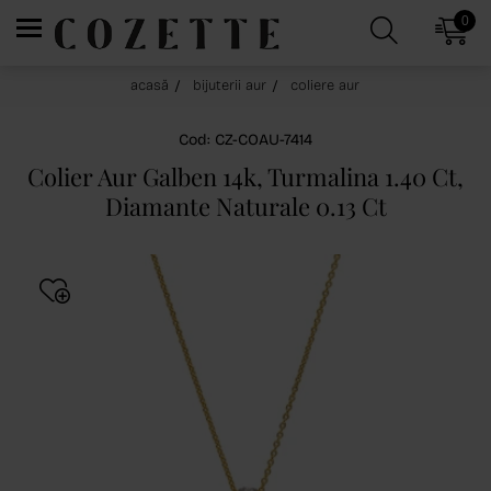
0
acasă
bijuterii aur
coliere aur
Cod: CZ-COAU-7414
Colier Aur Galben 14k, Turmalina 1.40 Ct,
Diamante Naturale 0.13 Ct