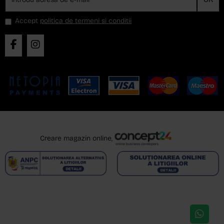
Accept
politica de termeni si conditii
Creare magazin online,