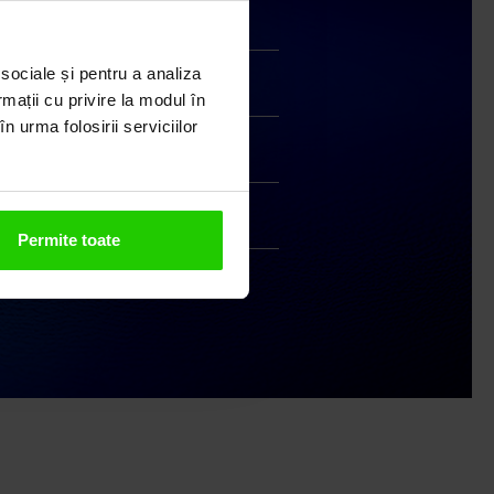
Transport gratuit
 sociale și pentru a analiza
Livrare în 24 - 48h
rmații cu privire la modul în
n urma folosirii serviciilor
Retur gratuit în 14 zile
Handmade India
Permite toate