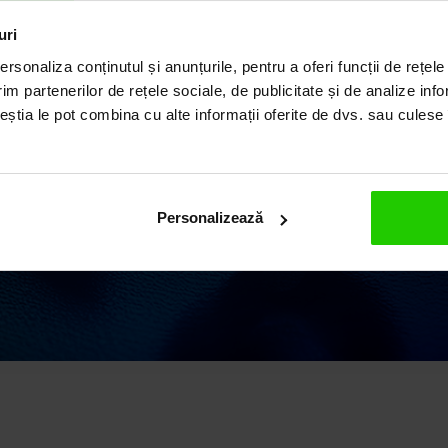
ILUL
uri
rsonaliza conținutul și anunțurile, pentru a oferi funcții de rețele
im partenerilor de rețele sociale, de publicitate și de analize info
ceștia le pot combina cu alte informații oferite de dvs. sau culese î
ii elegante și rafinate,
 o vastă experiență în
 argint și pietre
Personalizează