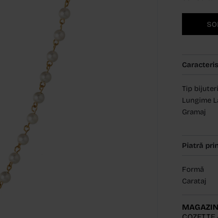
SO
Caracteris
Tip bijuter
Lungime L
Gramaj
Piatră pri
Formă
Carataj
MAGAZIN
COZETTE 