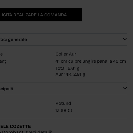
LICITĂ REALIZARE LA COMANDĂ
tici generale
ie
Colier Aur
anț
41 cm cu prelungire pana la 45 cm
Total: 5.61 g
Aur 14K: 2.81 g
ncipală
Rotund
13.68 Ct
ELE COZETTE
- Dorobanți
(vezi detalii)