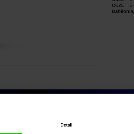
COZETTE -
Babilonia
Detalii