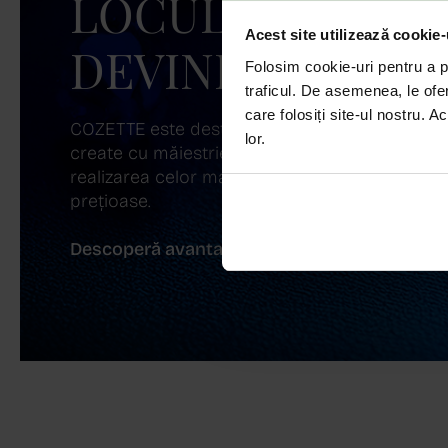
LOCUL UNDE ST
Acest site utilizează cookie-
DEVINE ARTĂ!
Folosim cookie-uri pentru a pe
traficul. De asemenea, le ofer
care folosiți site-ul nostru. A
COZETTE este destinația ta de top pentru bijuter
lor.
create cu măiestrie și pasiune. Ne mândrim cu
realizarea celor mai sofisticate bijuterii din aur,
prețioase.
Descoperă avantajele de a cumpăra!