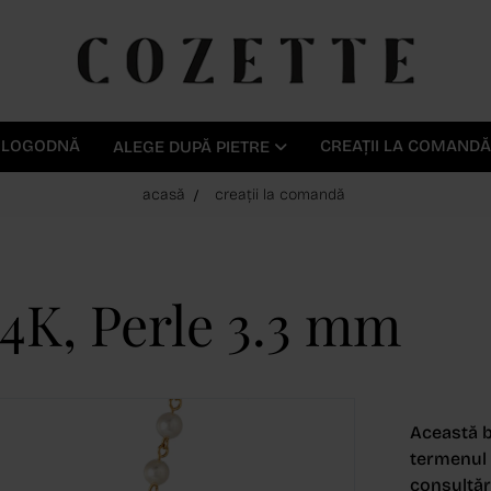
E LOGODNĂ
CREAȚII LA COMANDĂ
ALEGE DUPĂ PIETRE
acasă
creații la comandă
14K, Perle 3.3 mm
Această b
termenul d
consultări