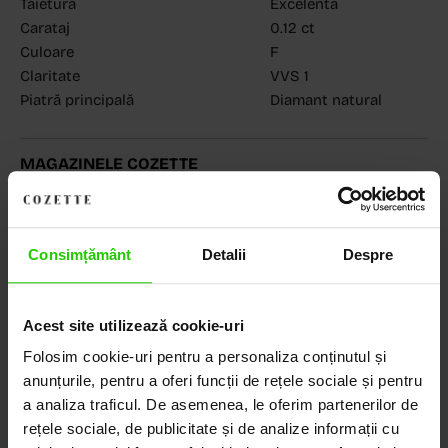
Tăietură
Excelentă
Carataj
0.12 ct
Culoare
F
Claritate
VVS 1
Piatră principală
Diamant natural
MAGAZINELE COZETTE
COZETTE - Dorobanți
(vezi detalii)
COZETTE - Sediu central
(vezi detalii)
Babilonia, Auchan Dr. Taberei, Bucuresti
(vezi detalii)
Consimțământ
Detalii
Despre
Acest site utilizează cookie-uri
Descoperă Lumea COZETTE,
Folosim cookie-uri pentru a personaliza conținutul și
LOCUL UNDE STILUL
anunțurile, pentru a oferi funcții de rețele sociale și pentru
DEVINE ARTĂ!
a analiza traficul. De asemenea, le oferim partenerilor de
rețele sociale, de publicitate și de analize informații cu
COZETTE este destinația ta de top pentru bijuterii