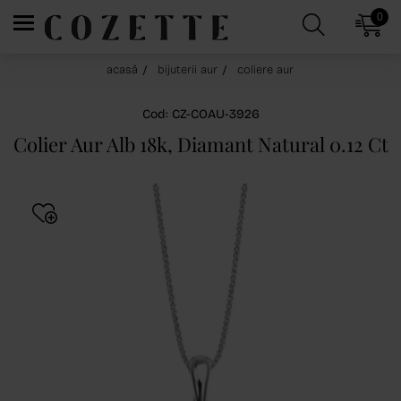
0
acasă
bijuterii aur
coliere aur
Cod: CZ-COAU-3926
Colier Aur Alb 18k, Diamant Natural 0.12 Ct