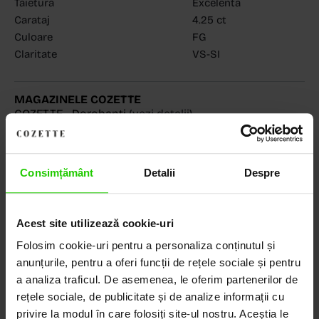
Tăietură
Excelentă
Carataj
4.25 ct
Culoare
FG
Claritate
VS-SI
MAGAZINELE COZETTE
COZETTE - Dorobanți
(vezi detalii)
COZETTE - Sediu central
(vezi detalii)
Babilonia, Auchan Dr. Taberei, Bucuresti
(vezi detalii)
Consimțământ
Detalii
Despre
Descoperă Lumea COZETTE,
Acest site utilizează cookie-uri
LOCUL UNDE STILUL
Folosim cookie-uri pentru a personaliza conținutul și
DEVINE ARTĂ!
anunțurile, pentru a oferi funcții de rețele sociale și pentru
a analiza traficul. De asemenea, le oferim partenerilor de
rețele sociale, de publicitate și de analize informații cu
COZETTE este destinația ta de top pentru bijuterii
privire la modul în care folosiți site-ul nostru. Aceștia le
elegante și rafinate, create cu măiestrie și pasiune.