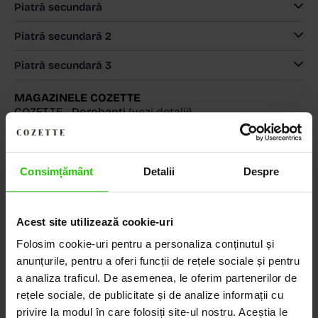
Piatră secundară
Piatră secundară 2
Piatră secundară 3
MAGAZINELE COZETTE
COZETTE - Dorobanți
(vezi detalii)
COZETTE - Sediu central
(vezi detalii)
Babilonia, Auchan Dr. Taberei, Bucuresti
(vezi detalii)
Consimțământ
Detalii
Despre
Descoperă Lumea COZETTE,
Acest site utilizează cookie-uri
LOCUL UNDE STILUL
Folosim cookie-uri pentru a personaliza conținutul și
DEVINE ARTĂ!
anunțurile, pentru a oferi funcții de rețele sociale și pentru
a analiza traficul. De asemenea, le oferim partenerilor de
rețele sociale, de publicitate și de analize informații cu
COZETTE este destinația ta de top pentru bijuterii
privire la modul în care folosiți site-ul nostru. Aceștia le
elegante și rafinate, create cu măiestrie și pasiune.