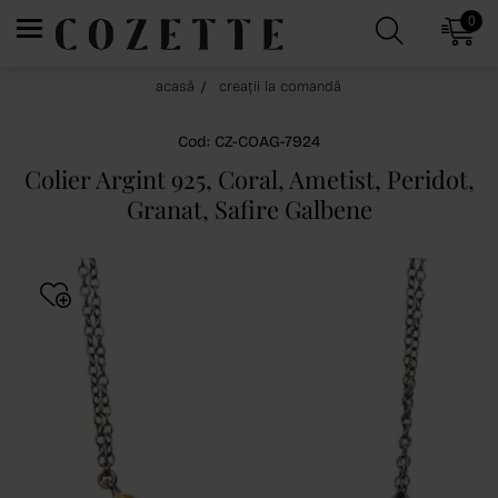
0
acasă
creații la comandă
Cod: CZ-COAG-7924
Colier Argint 925, Coral, Ametist, Peridot,
Granat, Safire Galbene