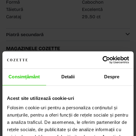
Formă
Cabochon
Tăietură
Excelentă
Carataj
29..50 ct
Piatră secundară
MAGAZINELE COZETTE
COZETTE - Dorobanți
(vezi detalii)
COZETTE - Sediu central
(vezi detalii)
Babilonia, Auchan Dr. Taberei, Bucuresti
(vezi detalii)
Consimțământ
Detalii
Despre
Acest site utilizează cookie-uri
Descoperă Lumea COZETTE,
LOCUL UNDE STILUL
Folosim cookie-uri pentru a personaliza conținutul și
anunțurile, pentru a oferi funcții de rețele sociale și pentru
DEVINE ARTĂ!
a analiza traficul. De asemenea, le oferim partenerilor de
rețele sociale, de publicitate și de analize informații cu
COZETTE este destinația ta de top pentru bijuterii