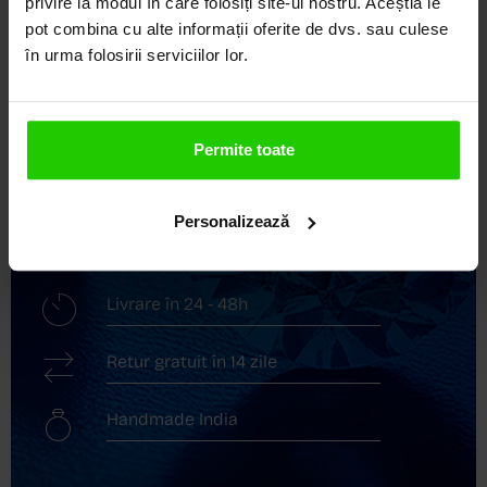
privire la modul în care folosiți site-ul nostru. Aceștia le
elegante și rafinate, create cu măiestrie și pasiune.
pot combina cu alte informații oferite de dvs. sau culese
Ne mândrim cu o vastă experiență în realizarea celor
în urma folosirii serviciilor lor.
mai sofisticate bijuterii din aur, argint și pietre
prețioase.
Descoperă avantajele de a cumpăra!
Permite toate
Livrare în cutie cadou
Personalizează
Transport gratuit
Livrare în 24 - 48h
Retur gratuit în 14 zile
Handmade India