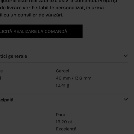
ijuterie este realizată exclusiv la comandă. Prețul și
e livrare vor fi stabilite personalizat, în urma
i cu un consilier de vânzări.
LICITĂ REALIZARE LA COMANDĂ
tici generale
ie
Cercei
i
40 mm / 13,6 mm
10.41 g
ncipală
Pară
16.20 ct
Excelentă