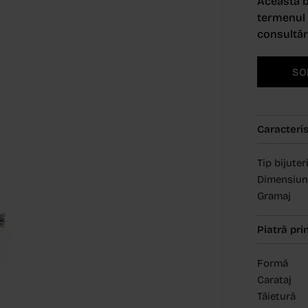
Această b
termenul d
consultări
SO
Caracteris
Tip bijuter
Dimensiun
Gramaj
Piatră pri
Formă
Carataj
Tăietură