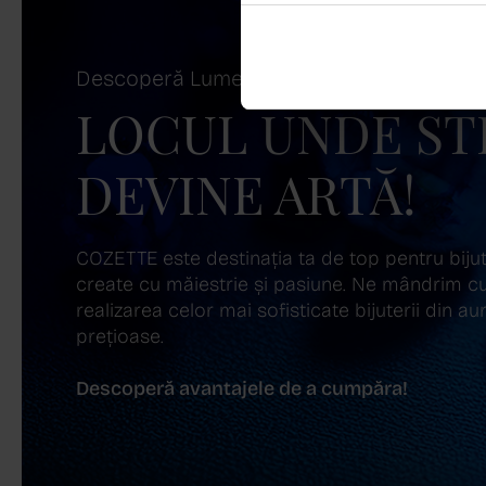
Descoperă Lumea COZETTE,
LOCUL UNDE ST
DEVINE ARTĂ!
COZETTE este destinația ta de top pentru bijuter
create cu măiestrie și pasiune. Ne mândrim cu
realizarea celor mai sofisticate bijuterii din aur,
prețioase.
Descoperă avantajele de a cumpăra!