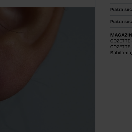
Piatră se
Piatră se
MAGAZIN
COZETTE 
COZETTE -
Babilonia