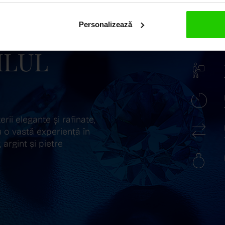
Personalizează
ILUL
ii elegante și rafinate,
 o vastă experiență în
 argint și pietre