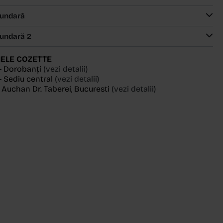
cundară
cundară 2
ELE COZETTE
- Dorobanți
(vezi detalii)
 Sediu central
(vezi detalii)
, Auchan Dr. Taberei, Bucuresti
(vezi detalii)