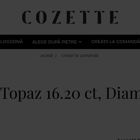
E LOGODNĂ
CREAȚII LA COMANDĂ
ALEGE DUPĂ PIETRE
acasă
creații la comandă
 Topaz 16.20 ct, Dia