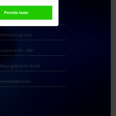
Permite toate
Livrare în cutie cadou
Transport gratuit
Livrare în 24 - 48h
Retur gratuit în 14 zile
Handmade India