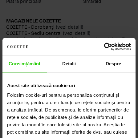
Piatră principală
Smarald
MAGAZINELE COZETTE
COZETTE - Dorobanți
(vezi detalii)
COZETTE - Sediu central
(vezi detalii)
Babilonia, Auchan Dr. Taberei, Bucuresti
(vezi detalii)
Consimțământ
Detalii
Despre
Descoperă Lumea COZETTE,
LOCUL UNDE STILUL
Acest site utilizează cookie-uri
DEVINE ARTĂ!
Folosim cookie-uri pentru a personaliza conținutul și
anunțurile, pentru a oferi funcții de rețele sociale și pentru
COZETTE este destinația ta de top pentru bijuterii
a analiza traficul. De asemenea, le oferim partenerilor de
elegante și rafinate, create cu măiestrie și pasiune.
rețele sociale, de publicitate și de analize informații cu
Ne mândrim cu o vastă experiență în realizarea celor
privire la modul în care folosiți site-ul nostru. Aceștia le
mai sofisticate bijuterii din aur, argint și pietre
pot combina cu alte informații oferite de dvs. sau culese
prețioase.