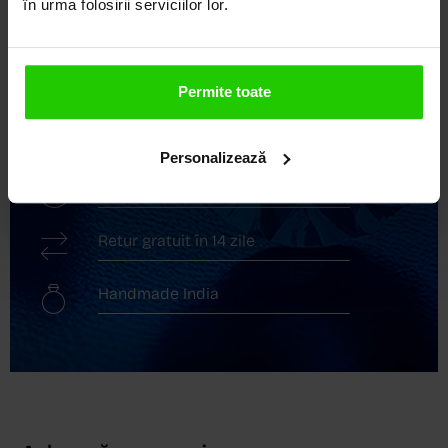
în urma folosirii serviciilor lor.
Descoperă avantajele de a cumpăra!
Livrare în cutie cadou
Permite toate
Transport gratuit
Personalizează
Livrare în 24 - 48h
Retur gratuit în 14 zile
Handmade India