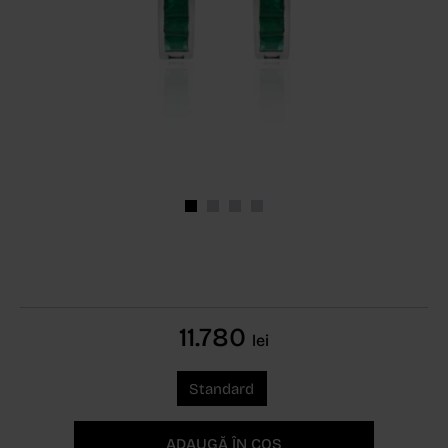
11.780
lei
Standard
ADAUGĂ ÎN COȘ