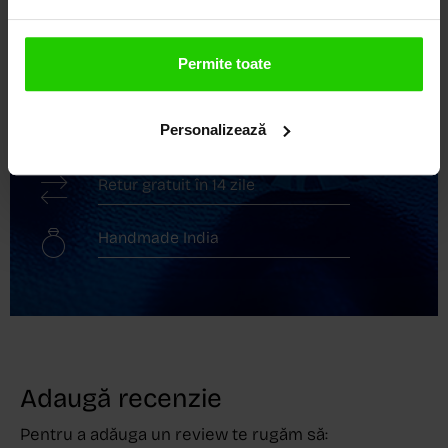
Livrare în cutie cadou
Permite toate
Transport gratuit
Personalizează
Livrare în 24 - 48h
Retur gratuit în 14 zile
Handmade India
Adaugă recenzie
Pentru a adăuga un review te rugăm să: