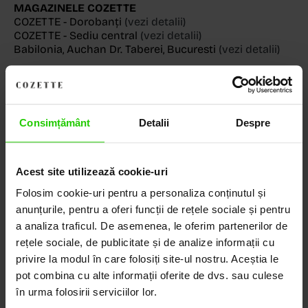
MAGAZINELE COZETTE
COZETTE - Dorobanți
(vezi detalii)
COZETTE - Sediu central
(vezi detalii)
Babilonia, Auchan Dr. Taberei, Bucuresti
(vezi detalii)
Descoperă Lumea COZETTE,
Consimțământ
Detalii
Despre
LOCUL UNDE STILUL
DEVINE ARTĂ!
Acest site utilizează cookie-uri
Folosim cookie-uri pentru a personaliza conținutul și
COZETTE este destinația ta de top pentru bijuterii
anunțurile, pentru a oferi funcții de rețele sociale și pentru
elegante și rafinate, create cu măiestrie și pasiune.
a analiza traficul. De asemenea, le oferim partenerilor de
Ne mândrim cu o vastă experiență în realizarea celor
rețele sociale, de publicitate și de analize informații cu
mai sofisticate bijuterii din aur, argint și pietre
privire la modul în care folosiți site-ul nostru. Aceștia le
prețioase.
pot combina cu alte informații oferite de dvs. sau culese
în urma folosirii serviciilor lor.
Descoperă avantajele de a cumpăra!