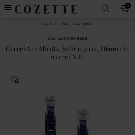
0
acasă
creații la comandă
Cod: CZ-CRAU-8889
Cercei Aur Alb 18k, Safir 0.70 ct, Diamante
0.02 ct N.R.