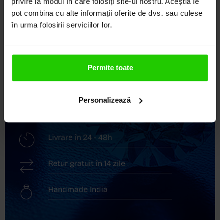
privire la modul în care folosiți site-ul nostru. Aceștia le
elegante și rafinate, create cu măiestrie și pasiune.
pot combina cu alte informații oferite de dvs. sau culese
Ne mândrim cu o vastă experiență în realizarea celor
în urma folosirii serviciilor lor.
mai sofisticate bijuterii din aur, argint și pietre
prețioase.
Descoperă avantajele de a cumpăra!
Permite toate
Livrare în cutie cadou
Personalizează
Transport gratuit
Livrare în 24 - 48h
Retur gratuit în 14 zile
Handmade India