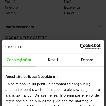
Formă
Pară
Tăietură
Excelentă
Carataj
1.94 ct
Piatră secundară
MAGAZINELE COZETTE
COZETTE - Dorobanți
(vezi detalii)
COZETTE - Sediu central
(vezi detalii)
Babilonia, Auchan Dr. Taberei, Bucuresti
(vezi detalii)
Consimțământ
Detalii
Despre
Acest site utilizează cookie-uri
Descoperă Lumea COZETTE,
LOCUL UNDE STILUL
Folosim cookie-uri pentru a personaliza conținutul și
anunțurile, pentru a oferi funcții de rețele sociale și pentru
DEVINE ARTĂ!
a analiza traficul. De asemenea, le oferim partenerilor de
rețele sociale, de publicitate și de analize informații cu
COZETTE este destinația ta de top pentru bijuterii