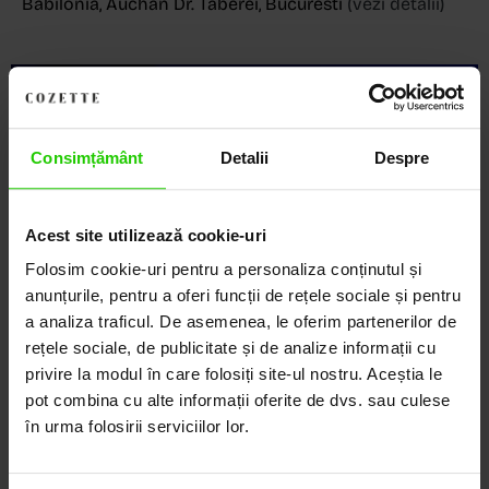
Babilonia, Auchan Dr. Taberei, Bucuresti
(vezi detalii)
Descoperă Lumea COZETTE,
LOCUL UNDE STILUL
Consimțământ
Detalii
Despre
DEVINE ARTĂ!
Acest site utilizează cookie-uri
COZETTE este destinația ta de top pentru bijuterii
Folosim cookie-uri pentru a personaliza conținutul și
elegante și rafinate, create cu măiestrie și pasiune.
Ne mândrim cu o vastă experiență în realizarea celor
anunțurile, pentru a oferi funcții de rețele sociale și pentru
mai sofisticate bijuterii din aur, argint și pietre
a analiza traficul. De asemenea, le oferim partenerilor de
prețioase.
rețele sociale, de publicitate și de analize informații cu
privire la modul în care folosiți site-ul nostru. Aceștia le
Descoperă avantajele de a cumpăra!
pot combina cu alte informații oferite de dvs. sau culese
în urma folosirii serviciilor lor.
Livrare în cutie cadou