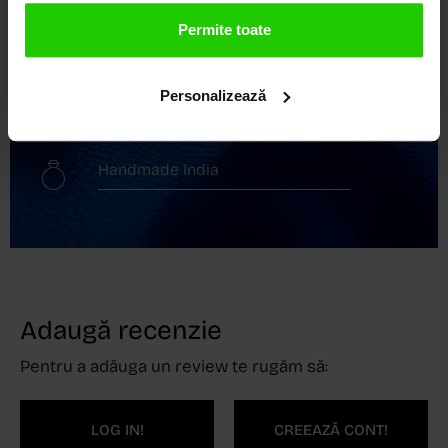
Transport gratuit
Permite toate
Livrare în 24 - 48h
Personalizează
Retur gratuit în 14 zile
Handmade India
Adaugă recenzie
Pentru a adăuga un review te rugăm să:
LOG IN!
CREEAZĂ CONT!