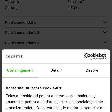
Tăietură
Excelentă
Carataj
4.30 ct
Piatră secundară
Piatră secundară 2
Piatră secundară 3
MAGAZINELE COZETTE
COZETTE - Dorobanți
(vezi detalii)
COZETTE - Sediu central
(vezi detalii)
Babilonia, Auchan Dr. Taberei, Bucuresti
(vezi detalii)
Consimțământ
Detalii
Despre
Acest site utilizează cookie-uri
Descoperă Lumea COZETTE,
Folosim cookie-uri pentru a personaliza conținutul și
anunțurile, pentru a oferi funcții de rețele sociale și pentru
LOCUL UNDE STILUL
a analiza traficul. De asemenea, le oferim partenerilor de