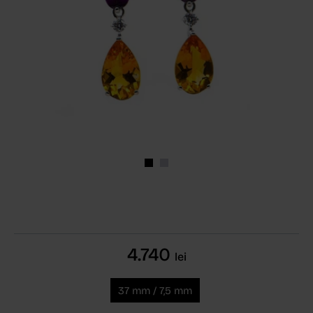
4.740
lei
37 mm / 7,5 mm