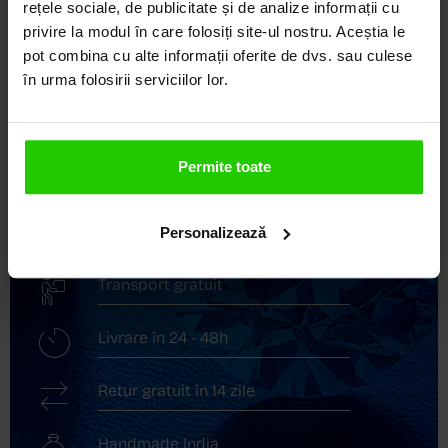
DEVINE ARTĂ!
rețele sociale, de publicitate și de analize informații cu
privire la modul în care folosiți site-ul nostru. Aceștia le
COZETTE este destinația ta de top pentru bijuterii
pot combina cu alte informații oferite de dvs. sau culese
elegante și rafinate, create cu măiestrie și pasiune.
în urma folosirii serviciilor lor.
Ne mândrim cu o vastă experiență în realizarea celor
mai sofisticate bijuterii din aur, argint și pietre
prețioase.
Permite toate
Descoperă avantajele de a cumpăra!
Livrare în cutie cadou
Personalizează
Transport gratuit
Livrare în 24 - 48h
Retur gratuit în 14 zile
Handmade India