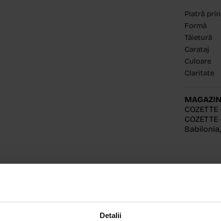
Piatră pri
Formă
Tăietură
Carataj
Culoare
Claritate
MAGAZIN
COZETTE 
COZETTE -
Babilonia
Detalii