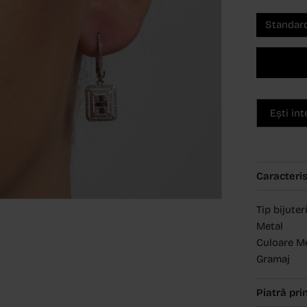
Standar
Ești in
Caracteris
Tip bijuter
Metal
Culoare M
Gramaj
Piatră pri