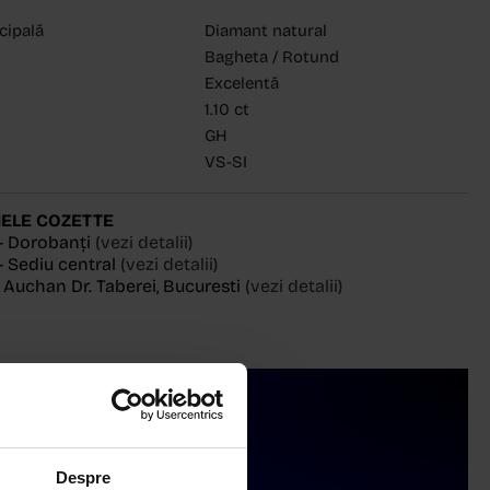
ncipală
Diamant natural
Bagheta / Rotund
Excelentă
1.10 ct
GH
VS-SI
ELE COZETTE
- Dorobanți
(vezi detalii)
 Sediu central
(vezi detalii)
, Auchan Dr. Taberei, Bucuresti
(vezi detalii)
Despre