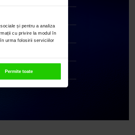
Livrare în cutie cadou
Transport gratuit
 sociale și pentru a analiza
rmații cu privire la modul în
Livrare în 24 - 48h
n urma folosirii serviciilor
Retur gratuit în 14 zile
Permite toate
Handmade India