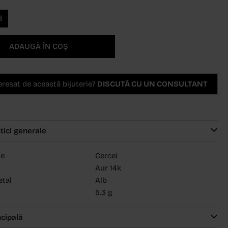
d
ADAUGĂ ÎN COȘ
teresat de această bijuterie?
DISCUTĂ CU UN CONSULTANT
tici generale
ie
Cercei
Aur 14k
etal
Alb
5.3 g
ncipală