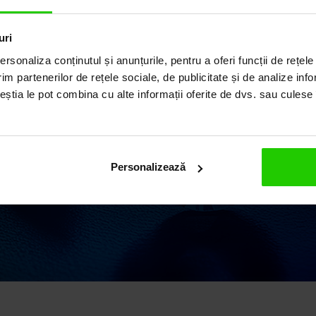
ILUL
uri
rsonaliza conținutul și anunțurile, pentru a oferi funcții de rețele
im partenerilor de rețele sociale, de publicitate și de analize info
ceștia le pot combina cu alte informații oferite de dvs. sau culese î
ii elegante și rafinate,
 o vastă experiență în
 argint și pietre
Personalizează