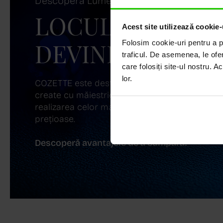
Descoperă Lumea COZETTE,
LOCUL UNDE ST
Acest site utilizează cookie-
DEVINE ARTĂ!
Folosim cookie-uri pentru a pe
traficul. De asemenea, le ofer
care folosiți site-ul nostru. A
lor.
COZETTE este destinația ta de top pentru bijuter
create cu măiestrie și pasiune. Ne mândrim cu
realizarea celor mai sofisticate bijuterii din aur,
prețioase.
Descoperă avantajele de a cumpăra!