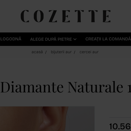
E LOGODNĂ
CREAȚII LA COMANDĂ
ALEGE DUPĂ PIETRE
acasă
bijuterii aur
cercei aur
 Diamante Naturale 1
10.5