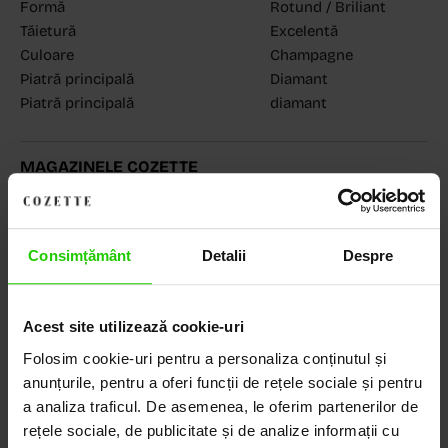
Formă
Rotund / Briliant
Tăietură
Excelentă
Culoare
Champagne
Piatră principală
Diamant
Piatră principală
diamant
MAGAZINELE COZETTE
COZETTE - Dorobanți
(vezi detalii)
COZETTE - Sediu central
(vezi detalii)
Babilonia, Auchan Dr. Taberei, Bucuresti
(vezi detalii)
Consimțământ
Detalii
Despre
Acest site utilizează cookie-uri
Descoperă Lumea COZETTE,
Folosim cookie-uri pentru a personaliza conținutul și
LOCUL UNDE STILUL
anunțurile, pentru a oferi funcții de rețele sociale și pentru
DEVINE ARTĂ!
a analiza traficul. De asemenea, le oferim partenerilor de
rețele sociale, de publicitate și de analize informații cu