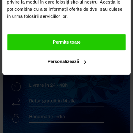
COZETTE este destinația ta de top pentru bijuterii
privire la modul în care folosiți site-ul nostru. Aceștia le
elegante și rafinate, create cu măiestrie și pasiune.
pot combina cu alte informații oferite de dvs. sau culese
Ne mândrim cu o vastă experiență în realizarea celor
în urma folosirii serviciilor lor.
mai sofisticate bijuterii din aur, argint și pietre
prețioase.
Descoperă avantajele de a cumpăra!
Permite toate
Livrare în cutie cadou
Personalizează
Transport gratuit
Livrare în 24 - 48h
Retur gratuit în 14 zile
Handmade India